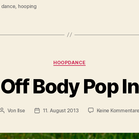
 dance
,
hooping
rter
Kategorien
HOOPDANCE
Off Body Pop In
Von
Ilse
11. August 2013
Keine Kommentar
Beitragsautor
Beitragsdatum