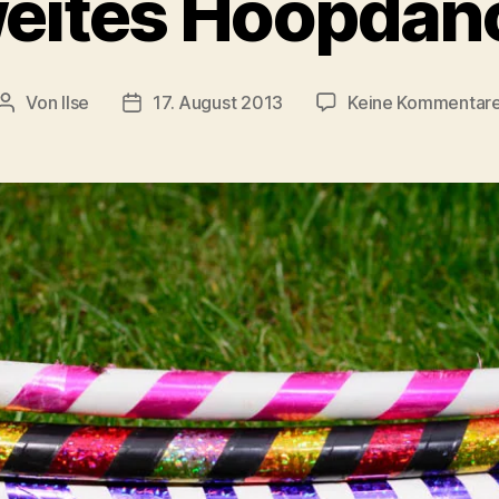
eites Hoopdan
Von
Ilse
17. August 2013
Keine Kommentar
Beitragsautor
Beitragsdatum