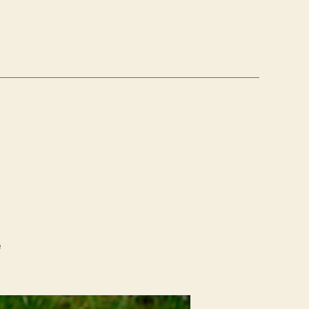
zu
e
Off
Body
Pop