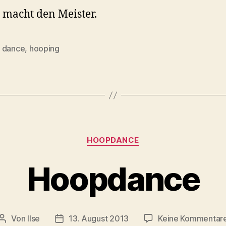
macht den Meister.
 dance
,
hooping
rter
Kategorien
HOOPDANCE
Hoopdance
Von
Ilse
13. August 2013
Keine Kommentar
Beitragsautor
Beitragsdatum