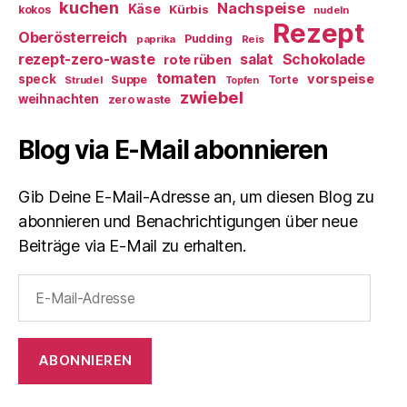
kuchen
Nachspeise
Käse
Kürbis
kokos
nudeln
Rezept
Oberösterreich
Pudding
paprika
Reis
rezept-zero-waste
salat
Schokolade
rote rüben
tomaten
vorspeise
speck
Suppe
Torte
Strudel
Topfen
zwiebel
weihnachten
zero waste
Blog via E-Mail abonnieren
Gib Deine E-Mail-Adresse an, um diesen Blog zu
abonnieren und Benachrichtigungen über neue
Beiträge via E-Mail zu erhalten.
E-
Mail-
Adresse
ABONNIEREN