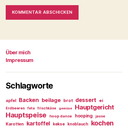
Über mich
Impressum
Schlagworte
Backen
dessert
beilage
ei
apfel
brot
Hauptgericht
Erdbeeren
feta
frischkäse
gemüse
Hauptspeise
hooping
hoop dance
jause
kochen
kartoffel
Karotten
kekse
knoblauch