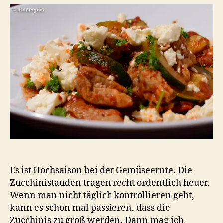
Zuc
und
Sch
nat
Es ist Hochsaison bei der Gemüseernte. Die
Zucchinistauden tragen recht ordentlich heuer.
Wenn man nicht täglich kontrollieren geht,
kann es schon mal passieren, dass die
Zucchinis zu groß werden. Dann mag ich