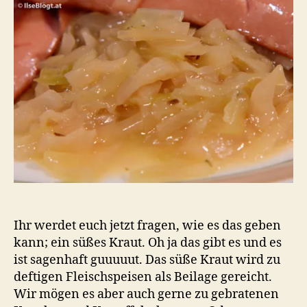
da
ist
kei
Wid
Ihr werdet euch jetzt fragen, wie es das geben
kann; ein süßes Kraut. Oh ja das gibt es und es
ist sagenhaft guuuuut. Das süße Kraut wird zu
deftigen Fleischspeisen als Beilage gereicht.
Wir mögen es aber auch gerne zu gebratenen