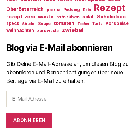
Rezept
Oberösterreich
Pudding
paprika
Reis
rezept-zero-waste
salat
Schokolade
rote rüben
tomaten
vorspeise
speck
Suppe
Torte
Strudel
Topfen
zwiebel
weihnachten
zero waste
Blog via E-Mail abonnieren
Gib Deine E-Mail-Adresse an, um diesen Blog zu
abonnieren und Benachrichtigungen über neue
Beiträge via E-Mail zu erhalten.
E-
Mail-
Adresse
ABONNIEREN