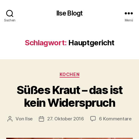
Ilse Blogt
Suchen
Menü
Schlagwort:
Hauptgericht
Kategorien
KOCHEN
Süßes Kraut – das ist
kein Widerspruch
zu
Von
Ilse
27. Oktober 2016
6 Kommentare
Beitragsautor
Beitragsdatum
Sü
Kra
–