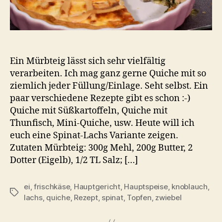
Ein Mürbteig lässt sich sehr vielfältig
verarbeiten. Ich mag ganz gerne Quiche mit so
ziemlich jeder Füllung/Einlage. Seht selbst. Ein
paar verschiedene Rezepte gibt es schon :-)
Quiche mit Süßkartoffeln, Quiche mit
Thunfisch, Mini-Quiche, usw. Heute will ich
euch eine Spinat-Lachs Variante zeigen.
Zutaten Mürbteig: 300g Mehl, 200g Butter, 2
Dotter (Eigelb), 1/2 TL Salz; […]
ei
,
frischkäse
,
Hauptgericht
,
Hauptspeise
,
knoblauch
,
Schlagwörter
lachs
,
quiche
,
Rezept
,
spinat
,
Topfen
,
zwiebel