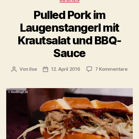
Pulled Pork im
Laugenstangerl mit
Krautsalat und BBQ-
Sauce
zu
Von
Ilse
12. April 2016
7 Kommentare
Beitragsautor
Beitragsdatum
Pulle
Pork
im
Laug
mit
Kraut
und
BBQ-
Sauc