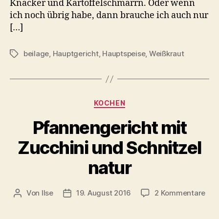
Knacker und Kartoffelschmarrn. Oder wenn
ich noch übrig habe, dann brauche ich auch nur
[…]
beilage
,
Hauptgericht
,
Hauptspeise
,
Weißkraut
Schlagwörter
Kategorien
KOCHEN
Pfannengericht mit
Zucchini und Schnitzel
natur
zu
Von
Ilse
19. August 2016
2 Kommentare
Beitragsautor
Beitragsdatum
Pfa
mit