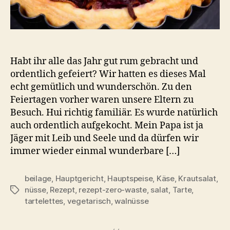
Habt ihr alle das Jahr gut rum gebracht und
ordentlich gefeiert? Wir hatten es dieses Mal
echt gemütlich und wunderschön. Zu den
Feiertagen vorher waren unsere Eltern zu
Besuch. Hui richtig familiär. Es wurde natürlich
auch ordentlich aufgekocht. Mein Papa ist ja
Jäger mit Leib und Seele und da dürfen wir
immer wieder einmal wunderbare […]
beilage
,
Hauptgericht
,
Hauptspeise
,
Käse
,
Krautsalat
,
nüsse
,
Rezept
,
rezept-zero-waste
,
salat
,
Tarte
,
Schlagwörter
tartelettes
,
vegetarisch
,
walnüsse