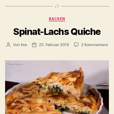
Kategorien
BACKEN
Spinat-Lachs Quiche
zu
Von
Ilse
23. Februar 2016
2 Kommentare
Beitragsautor
Beitragsdatum
Spi
Lac
Qui