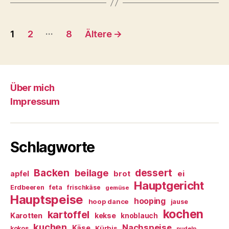
Beitragsnavigation
…
1
2
8
Ältere
→
Über mich
Impressum
Schlagworte
Backen
dessert
beilage
ei
apfel
brot
Hauptgericht
Erdbeeren
feta
frischkäse
gemüse
Hauptspeise
hooping
hoop dance
jause
kochen
kartoffel
Karotten
kekse
knoblauch
kuchen
Nachspeise
Käse
Kürbis
kokos
nudeln