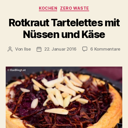
Kategorien
KOCHEN
ZERO WASTE
Rotkraut Tartelettes mit
Nüssen und Käse
zu
Von
Ilse
22. Januar 2016
6 Kommentare
Beitragsautor
Beitragsdatum
Rot
Tar
mit
Nüs
und
Käs