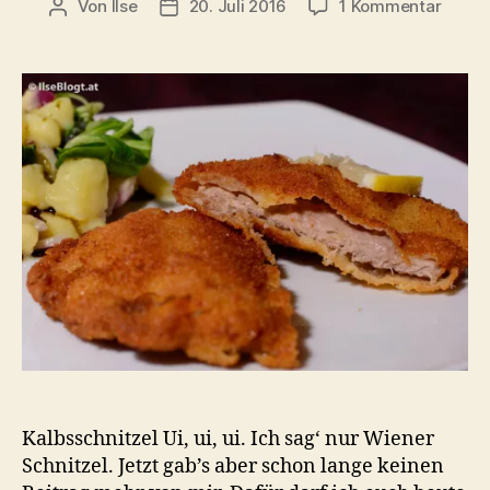
zu
Von
Ilse
20. Juli 2016
1 Kommentar
Beitragsautor
Beitragsdatum
Echte
Wiene
Schnit
vom
Kalb
mit
Kartof
Kalbsschnitzel Ui, ui, ui. Ich sag‘ nur Wiener
Schnitzel. Jetzt gab’s aber schon lange keinen