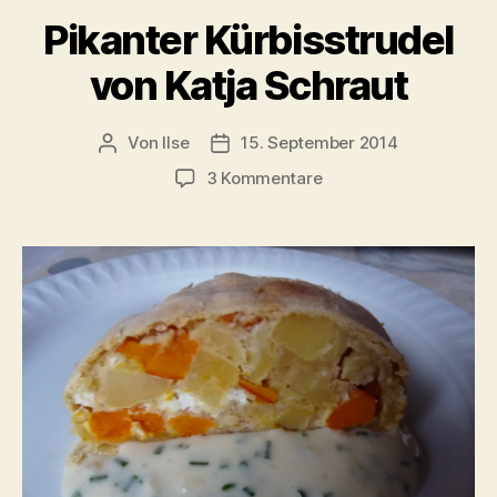
Pikanter Kürbisstrudel
von Katja Schraut
Von
Ilse
15. September 2014
Beitragsautor
Beitragsdatum
zu
3 Kommentare
Pikanter
Kürbisstrudel
von
Katja
Schraut