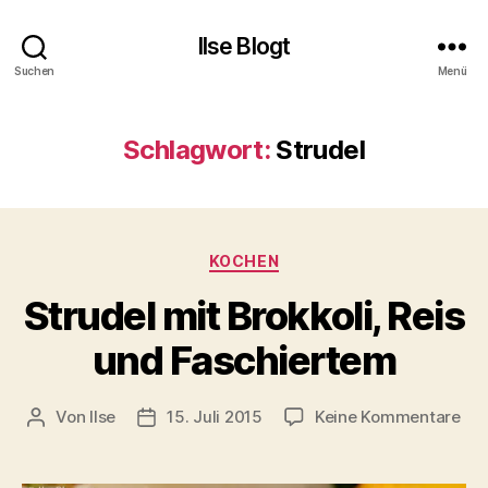
Ilse Blogt
Suchen
Menü
Schlagwort:
Strudel
Kategorien
KOCHEN
Strudel mit Brokkoli, Reis
und Faschiertem
zu
Von
Ilse
15. Juli 2015
Keine Kommentare
Beitragsautor
Beitragsdatum
Str
mit
Bro