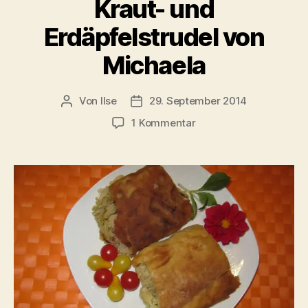
Kraut- und
Erdäpfelstrudel von
Michaela
Von
Ilse
29. September 2014
Beitragsautor
Beitragsdatum
zu
1 Kommentar
Kraut-
und
Erdäpfelstrudel
von
Michaela