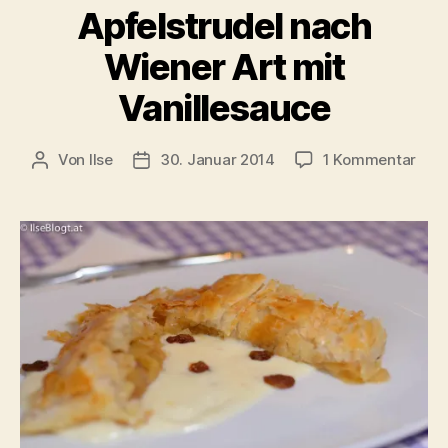
Apfelstrudel nach
Wiener Art mit
Vanillesauce
zu
Von
Ilse
30. Januar 2014
1 Kommentar
Beitragsautor
Beitragsdatum
Apfe
nac
Wie
Art
mit
Vani