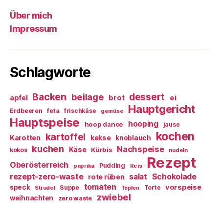
Über mich
Impressum
Schlagworte
Backen
dessert
beilage
ei
apfel
brot
Hauptgericht
Erdbeeren
feta
frischkäse
gemüse
Hauptspeise
hooping
hoop dance
jause
kochen
kartoffel
Karotten
kekse
knoblauch
kuchen
Nachspeise
Käse
Kürbis
kokos
nudeln
Rezept
Oberösterreich
Pudding
paprika
Reis
rezept-zero-waste
salat
Schokolade
rote rüben
tomaten
vorspeise
speck
Suppe
Torte
Strudel
Topfen
zwiebel
weihnachten
zero waste