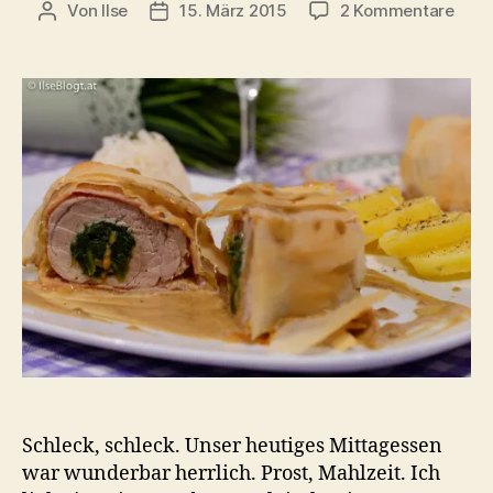
zu
Von
Ilse
15. März 2015
2 Kommentare
Beitragsautor
Beitragsdatum
Mit
Spin
gefül
Schw
Lung
im
Stru
Schleck, schleck. Unser heutiges Mittagessen
war wunderbar herrlich. Prost, Mahlzeit. Ich