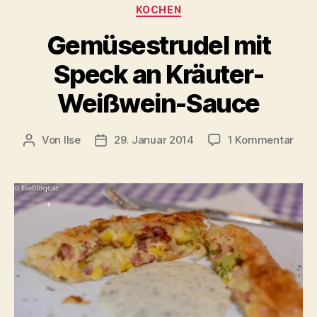
Kategorien
KOCHEN
Gemüsestrudel mit
Speck an Kräuter-
Weißwein-Sauce
zu
Von
Ilse
29. Januar 2014
1 Kommentar
Beitragsautor
Beitragsdatum
Gemü
mit
Spe
an
Kräu
Weiß
Sau