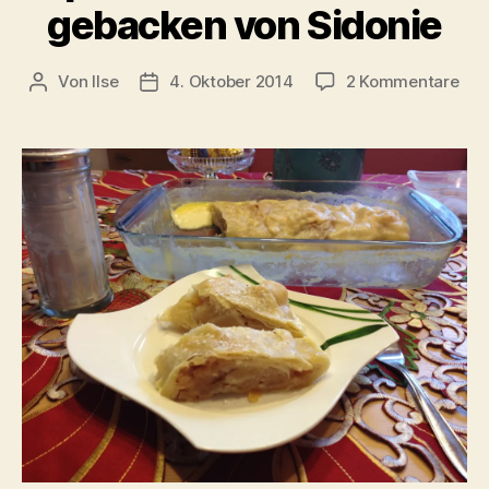
gebacken von Sidonie
zu
Von
Ilse
4. Oktober 2014
2 Kommentare
Beitragsautor
Beitragsdatum
Apf
mit
Cr
geb
von
Sid