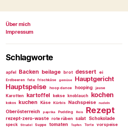
Über mich
Impressum
Schlagworte
Backen
dessert
beilage
ei
apfel
brot
Hauptgericht
Erdbeeren
feta
frischkäse
gemüse
Hauptspeise
hooping
hoop dance
jause
kochen
kartoffel
Karotten
kekse
knoblauch
kuchen
Nachspeise
Käse
Kürbis
kokos
nudeln
Rezept
Oberösterreich
Pudding
paprika
Reis
rezept-zero-waste
salat
Schokolade
rote rüben
tomaten
vorspeise
speck
Suppe
Torte
Strudel
Topfen