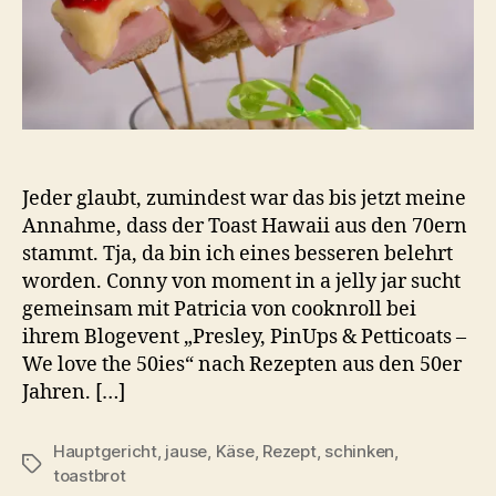
Jeder glaubt, zumindest war das bis jetzt meine
Annahme, dass der Toast Hawaii aus den 70ern
stammt. Tja, da bin ich eines besseren belehrt
worden. Conny von moment in a jelly jar sucht
gemeinsam mit Patricia von cooknroll bei
ihrem Blogevent „Presley, PinUps & Petticoats –
We love the 50ies“ nach Rezepten aus den 50er
Jahren. […]
Hauptgericht
,
jause
,
Käse
,
Rezept
,
schinken
,
Schlagwörter
toastbrot