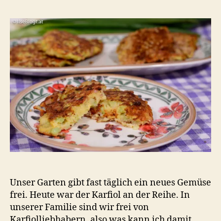
Karfi
Käse
Laib
Expe
Unser Garten gibt fast täglich ein neues Gemüse
frei. Heute war der Karfiol an der Reihe. In
unserer Familie sind wir frei von
Karfiolliebhabern, also was kann ich damit