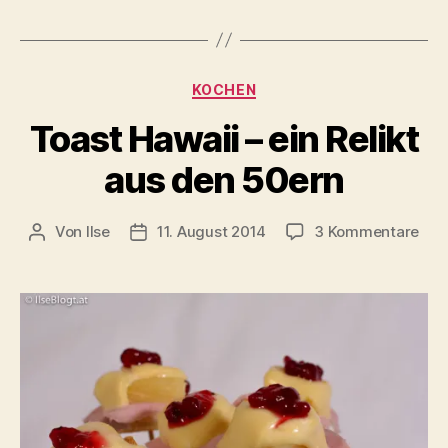
Kategorien
KOCHEN
Toast Hawaii – ein Relikt
aus den 50ern
zu
Von
Ilse
11. August 2014
3 Kommentare
Beitragsautor
Beitragsdatum
Toa
Haw
–
ein
Reli
aus
den
50e