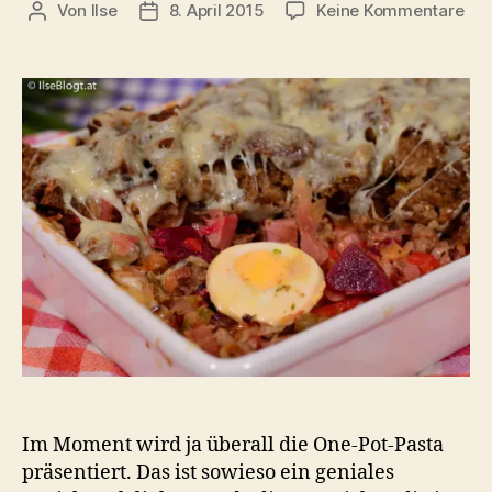
zu
Von
Ilse
8. April 2015
Keine Kommentare
Beitragsautor
Beitragsdatum
Res
–
Sau
mit
Bro
Im Moment wird ja überall die One-Pot-Pasta
präsentiert. Das ist sowieso ein geniales