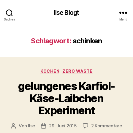
Ilse Blogt
Suchen
Menü
Schlagwort:
schinken
Kategorien
KOCHEN
ZERO WASTE
gelungenes Karfiol-
Käse-Laibchen
Experiment
zu
Von
Ilse
29. Juni 2015
2 Kommentare
Beitragsautor
Beitragsdatum
gelu