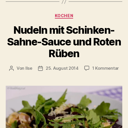
Kategorien
KOCHEN
Nudeln mit Schinken-
Sahne-Sauce und Roten
Rüben
zu
Von
Ilse
25. August 2014
1 Kommentar
Beitragsautor
Beitragsdatum
Nud
mit
Schi
Sah
Sau
und
Rote
Rüb