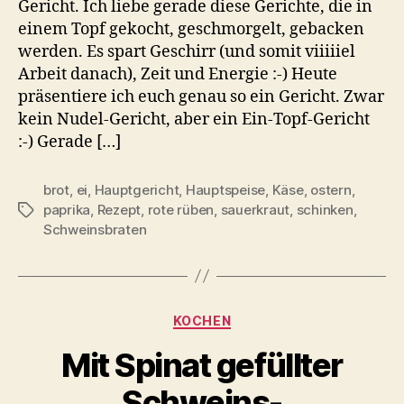
Gericht. Ich liebe gerade diese Gerichte, die in
einem Topf gekocht, geschmorgelt, gebacken
werden. Es spart Geschirr (und somit viiiiiel
Arbeit danach), Zeit und Energie :-) Heute
präsentiere ich euch genau so ein Gericht. Zwar
kein Nudel-Gericht, aber ein Ein-Topf-Gericht
:-) Gerade […]
brot
,
ei
,
Hauptgericht
,
Hauptspeise
,
Käse
,
ostern
,
paprika
,
Rezept
,
rote rüben
,
sauerkraut
,
schinken
,
Schlagwörter
Schweinsbraten
Kategorien
KOCHEN
Mit Spinat gefüllter
Schweins-