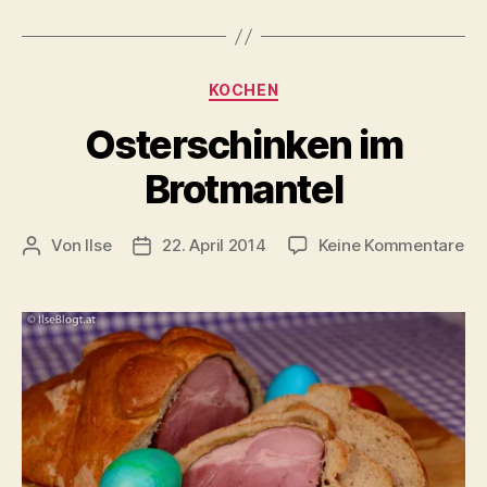
Kategorien
KOCHEN
Osterschinken im
Brotmantel
zu
Von
Ilse
22. April 2014
Keine Kommentare
Beitragsautor
Beitragsdatum
Os
im
Br