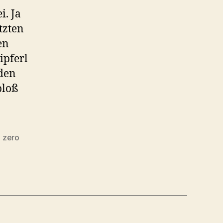
i. Ja
tzten
en
ipferl
den
bloß
,
zero