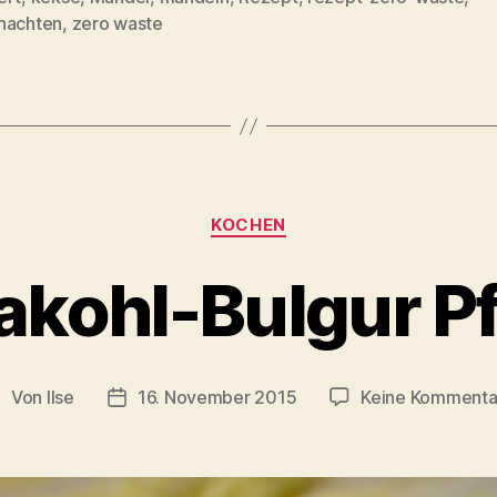
rter
nachten
,
zero waste
Kategorien
KOCHEN
akohl-Bulgur P
Von
Ilse
16. November 2015
Keine Kommenta
eitragsautor
Beitragsdatum