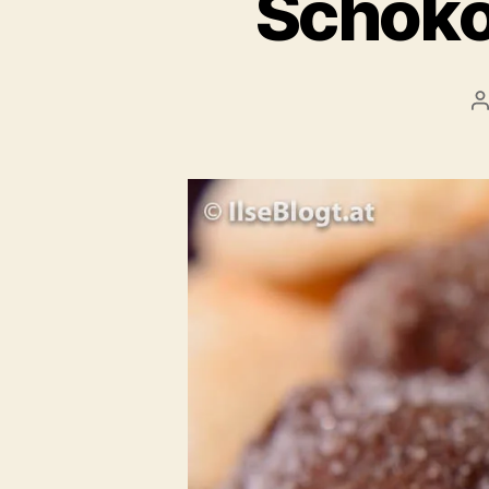
Schoko
B