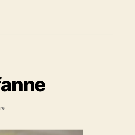
fanne
zu
re
Chinakohl-
Bulgur
Pfanne