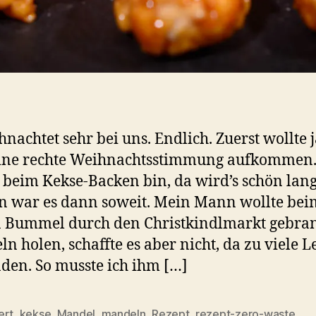
hnachtet sehr bei uns. Endlich. Zuerst wollte j
ine rechte Weihnachtsstimmung aufkommen. 
 beim Kekse-Backen bin, da wird’s schön lan
n war es dann soweit. Mein Mann wollte bei
n Bummel durch den Christkindlmarkt gebra
n holen, schaffte es aber nicht, da zu viele L
den. So musste ich ihm […]
ert
,
kekse
,
Mandel
,
mandeln
,
Rezept
,
rezept-zero-waste
,