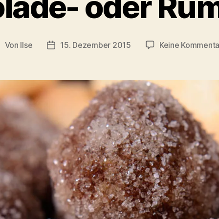
lade- oder Ru
Von
Ilse
15. Dezember 2015
Keine Kommenta
eitragsautor
Beitragsdatum