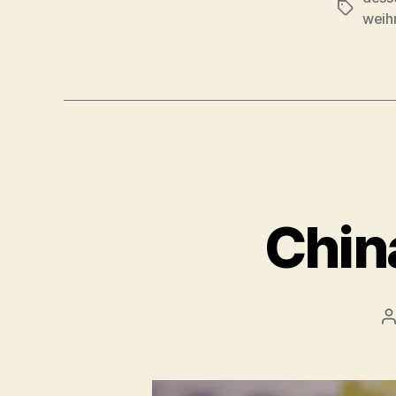
Schlagwö
weih
Chin
B