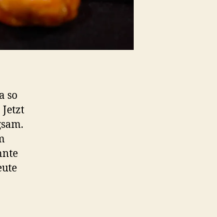
a so
Jetzt
gsam.
m
nnte
eute