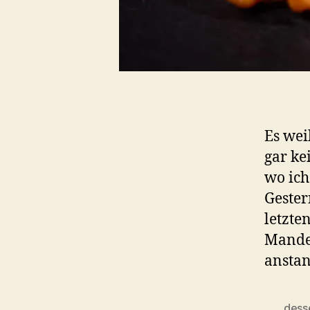
Es wei
gar ke
wo ich
Gester
letzte
Mandel
anstan
dess