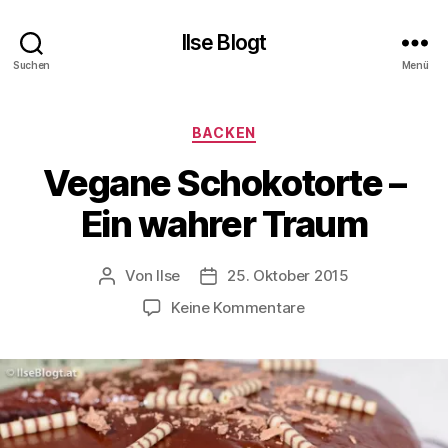
Ilse Blogt
Suchen
Menü
Kategorien
BACKEN
Vegane Schokotorte –
Ein wahrer Traum
Von
Ilse
25. Oktober 2015
Beitragsautor
Beitragsdatum
zu
Keine Kommentare
Vegane
Schokotorte
–
Ein
wahrer
Traum