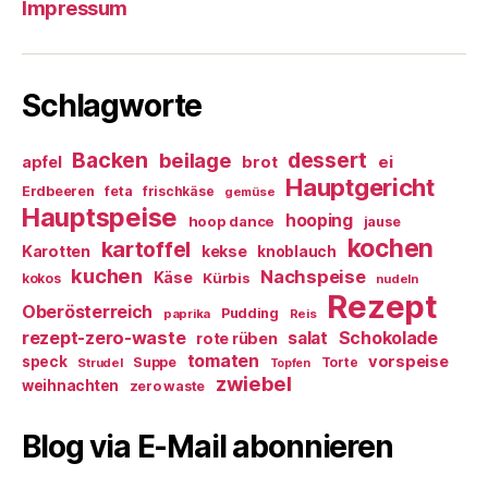
Impressum
Schlagworte
Backen
dessert
beilage
ei
apfel
brot
Hauptgericht
Erdbeeren
feta
frischkäse
gemüse
Hauptspeise
hooping
hoop dance
jause
kochen
kartoffel
Karotten
kekse
knoblauch
kuchen
Nachspeise
Käse
Kürbis
kokos
nudeln
Rezept
Oberösterreich
Pudding
paprika
Reis
rezept-zero-waste
salat
Schokolade
rote rüben
tomaten
vorspeise
speck
Suppe
Torte
Strudel
Topfen
zwiebel
weihnachten
zero waste
Blog via E-Mail abonnieren