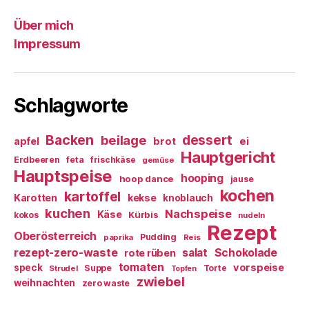
Über mich
Impressum
Schlagworte
Backen
dessert
beilage
ei
apfel
brot
Hauptgericht
Erdbeeren
feta
frischkäse
gemüse
Hauptspeise
hooping
hoop dance
jause
kochen
kartoffel
Karotten
kekse
knoblauch
kuchen
Nachspeise
Käse
Kürbis
kokos
nudeln
Rezept
Oberösterreich
Pudding
paprika
Reis
rezept-zero-waste
salat
Schokolade
rote rüben
tomaten
vorspeise
speck
Suppe
Torte
Strudel
Topfen
zwiebel
weihnachten
zero waste