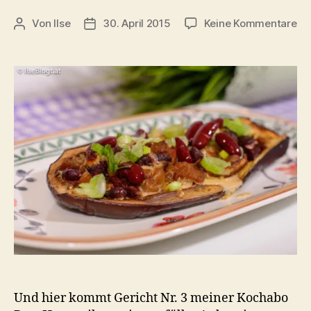
zu
Von
Ilse
30. April 2015
Keine Kommentare
Beitragsautor
Beitragsdatum
Ge
Au
mi
Ge
un
Ma
Und hier kommt Gericht Nr. 3 meiner Kochabo