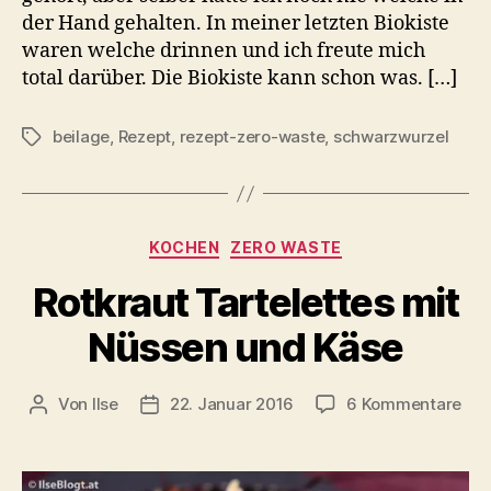
der Hand gehalten. In meiner letzten Biokiste
waren welche drinnen und ich freute mich
total darüber. Die Biokiste kann schon was. […]
beilage
,
Rezept
,
rezept-zero-waste
,
schwarzwurzel
Schlagwörter
Kategorien
KOCHEN
ZERO WASTE
Rotkraut Tartelettes mit
Nüssen und Käse
zu
Von
Ilse
22. Januar 2016
6 Kommentare
Beitragsautor
Beitragsdatum
Rot
Tar
mit