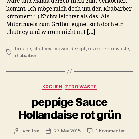
wäre und Mama derzeit nicht zum Verkochen
kommt. Ich möge mich doch um den Rhabarber
kümmern :-) Nichts leichter als das. Als
Mitbringels zum Grillen eignet sich doch ein
Chutney und warum nicht mit […]
beilage
,
chutney
,
ingwer
,
Rezept
,
rezept-zero-waste
,
Schlagwörter
rhabarber
Kategorien
KOCHEN
ZERO WASTE
peppige Sauce
Hollandaise rot grün
zu
Von
Ilse
27. Mai 2015
1 Kommentar
Beitragsautor
Beitragsdatum
peppi