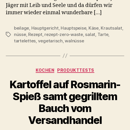
Jäger mit Leib und Seele und da dürfen wir
immer wieder einmal wunderbare […]
beilage
,
Hauptgericht
,
Hauptspeise
,
Käse
,
Krautsalat
,
nüsse
,
Rezept
,
rezept-zero-waste
,
salat
,
Tarte
,
Schlagwörter
tartelettes
,
vegetarisch
,
walnüsse
Kategorien
KOCHEN
PRODUKTTESTS
Kartoffel auf Rosmarin-
Spieß samt gegrilltem
Bauch vom
Versandhandel