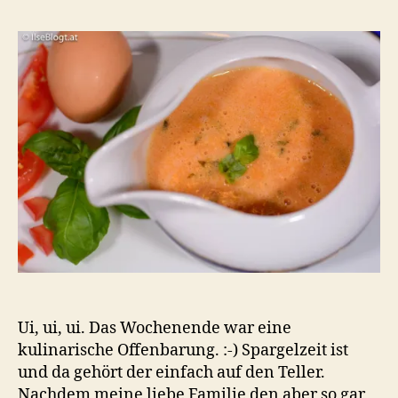
Sauce
Hollan
rot
grün
Ui, ui, ui. Das Wochenende war eine
kulinarische Offenbarung. :-) Spargelzeit ist
und da gehört der einfach auf den Teller.
Nachdem meine liebe Familie den aber so gar