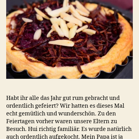
Nüs
und
Käs
Habt ihr alle das Jahr gut rum gebracht und
ordentlich gefeiert? Wir hatten es dieses Mal
echt gemütlich und wunderschön. Zu den
Feiertagen vorher waren unsere Eltern zu
Besuch. Hui richtig familiär. Es wurde natürlich
auch ordentlich aufgekocht. Mein Papa ist ja