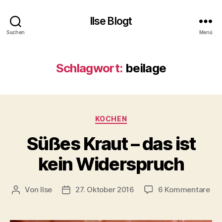
Ilse Blogt
Suchen
Menü
Schlagwort:
beilage
Kategorien
KOCHEN
Süßes Kraut – das ist
kein Widerspruch
zu
Von
Ilse
27. Oktober 2016
6 Kommentare
Beitragsautor
Beitragsdatum
Sü
Kra
–