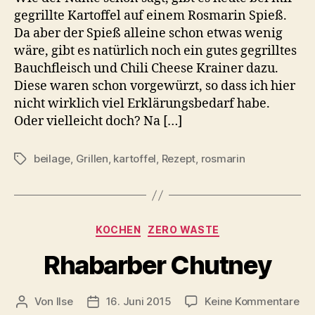
gegrillte Kartoffel auf einem Rosmarin Spieß.
Da aber der Spieß alleine schon etwas wenig
wäre, gibt es natürlich noch ein gutes gegrilltes
Bauchfleisch und Chili Cheese Krainer dazu.
Diese waren schon vorgewürzt, so dass ich hier
nicht wirklich viel Erklärungsbedarf habe.
Oder vielleicht doch? Na […]
beilage
,
Grillen
,
kartoffel
,
Rezept
,
rosmarin
Schlagwörter
Kategorien
KOCHEN
ZERO WASTE
Rhabarber Chutney
zu
Von
Ilse
16. Juni 2015
Keine Kommentare
Beitragsautor
Beitragsdatum