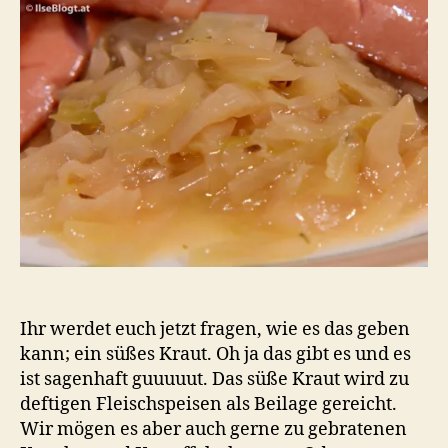
da
ist
kei
Wid
Ihr werdet euch jetzt fragen, wie es das geben
kann; ein süßes Kraut. Oh ja das gibt es und es
ist sagenhaft guuuuut. Das süße Kraut wird zu
deftigen Fleischspeisen als Beilage gereicht.
Wir mögen es aber auch gerne zu gebratenen