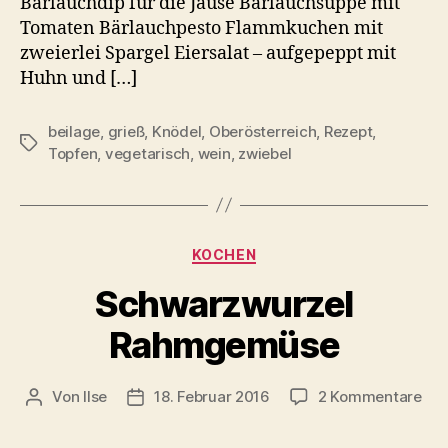
Bärlauchdip für die Jause Bärlauchsuppe mit
Tomaten Bärlauchpesto Flammkuchen mit
zweierlei Spargel Eiersalat – aufgepeppt mit
Huhn und […]
beilage
,
grieß
,
Knödel
,
Oberösterreich
,
Rezept
,
Schlagwörter
Topfen
,
vegetarisch
,
wein
,
zwiebel
Kategorien
KOCHEN
Schwarzwurzel
Rahmgemüse
zu
Von
Ilse
18. Februar 2016
2 Kommentare
Beitragsautor
Beitragsdatum
Sch
Ra