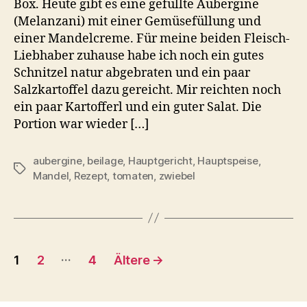
Box. Heute gibt es eine gefüllte Aubergine
(Melanzani) mit einer Gemüsefüllung und
einer Mandelcreme. Für meine beiden Fleisch-
Liebhaber zuhause habe ich noch ein gutes
Schnitzel natur abgebraten und ein paar
Salzkartoffel dazu gereicht. Mir reichten noch
ein paar Kartofferl und ein guter Salat. Die
Portion war wieder […]
aubergine
,
beilage
,
Hauptgericht
,
Hauptspeise
,
Schlagwörter
Mandel
,
Rezept
,
tomaten
,
zwiebel
Beitragsnavigation
…
1
2
4
Ältere
→