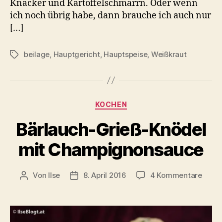
Knacker und Kartoffelschmarrn. Oder wenn
ich noch übrig habe, dann brauche ich auch nur
[…]
beilage
,
Hauptgericht
,
Hauptspeise
,
Weißkraut
Schlagwörter
Kategorien
KOCHEN
Bärlauch-Grieß-Knödel
mit Champignonsauce
zu
Von
Ilse
8. April 2016
4 Kommentare
Beitragsautor
Beitragsdatum
Bärla
Grieß
Knöd
mit