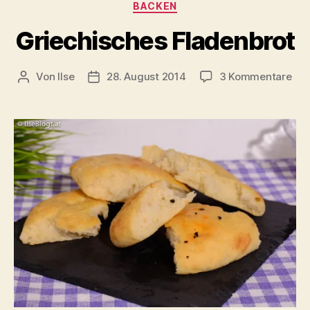
Kategorien
BACKEN
Griechisches Fladenbrot
zu
Von
Ilse
28. August 2014
3 Kommentare
Beitragsautor
Beitragsdatum
Gri
Fla