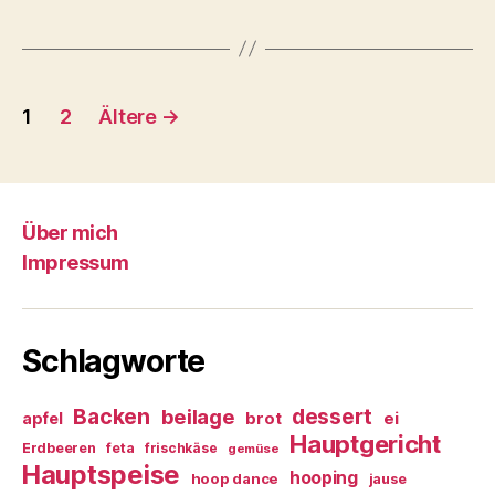
Beitragsnavigation
1
2
Ältere
→
Über mich
Impressum
Schlagworte
Backen
dessert
beilage
ei
apfel
brot
Hauptgericht
Erdbeeren
feta
frischkäse
gemüse
Hauptspeise
hooping
hoop dance
jause