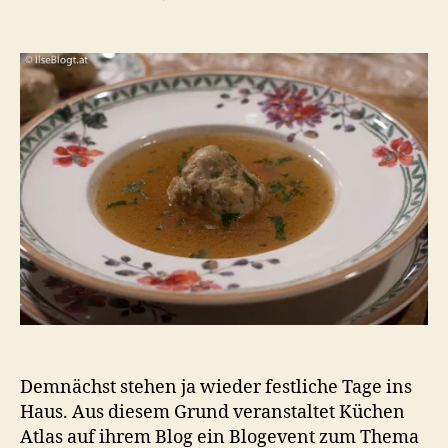
Festliches
Menü
in
3
Gängen:
Rindssuppe
mit
Leberknödel
Demnächst stehen ja wieder festliche Tage ins
Haus. Aus diesem Grund veranstaltet Küchen
Atlas auf ihrem Blog ein Blogevent zum Thema