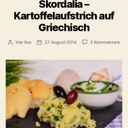
Skordalia –
Kartoffelaufstrich auf
Griechisch
zu
Von
Ilse
27. August 2014
2 Kommentare
Beitragsautor
Beitragsdatum
Sko
–
Kart
auf
Gri