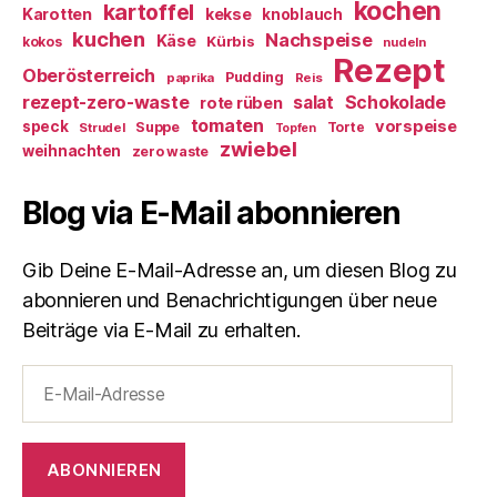
kochen
kartoffel
Karotten
kekse
knoblauch
kuchen
Nachspeise
Käse
Kürbis
kokos
nudeln
Rezept
Oberösterreich
Pudding
paprika
Reis
rezept-zero-waste
salat
Schokolade
rote rüben
tomaten
vorspeise
speck
Suppe
Torte
Strudel
Topfen
zwiebel
weihnachten
zero waste
Blog via E-Mail abonnieren
Gib Deine E-Mail-Adresse an, um diesen Blog zu
abonnieren und Benachrichtigungen über neue
Beiträge via E-Mail zu erhalten.
E-
Mail-
Adresse
ABONNIEREN