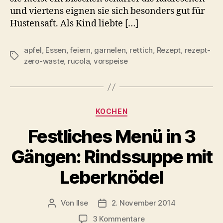
und viertens eignen sie sich besonders gut für
Hustensaft. Als Kind liebte […]
apfel
,
Essen
,
feiern
,
garnelen
,
rettich
,
Rezept
,
rezept-
Schlagwörter
zero-waste
,
rucola
,
vorspeise
Kategorien
KOCHEN
Festliches Menü in 3
Gängen: Rindssuppe mit
Leberknödel
Von
Ilse
2. November 2014
Beitragsautor
Beitragsdatum
zu
3 Kommentare