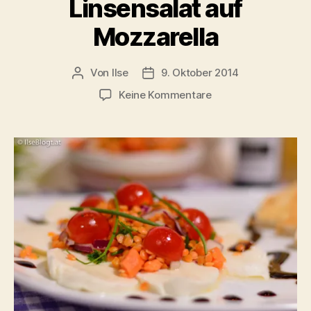
Linsensalat auf
Mozzarella
Von
Ilse
9. Oktober 2014
Beitragsautor
Beitragsdatum
zu
Keine Kommentare
Roter
Tomaten-
Linsensalat
auf
Mozzarella