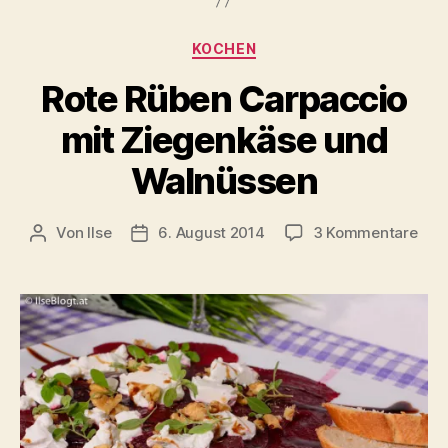
Kategorien
KOCHEN
Rote Rüben Carpaccio
mit Ziegenkäse und
Walnüssen
zu
Von
Ilse
6. August 2014
3 Kommentare
Beitragsautor
Beitragsdatum
Rot
Rüb
Car
mit
Zie
und
Wal