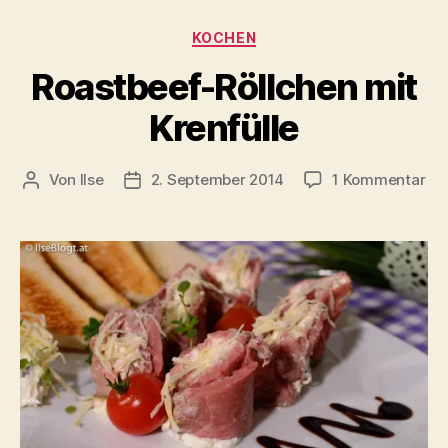
Kategorien
KOCHEN
Roastbeef-Röllchen mit
Krenfülle
zu
Von
Ilse
2. September 2014
1 Kommentar
Beitragsautor
Beitragsdatum
Roa
Röl
mit
Kre