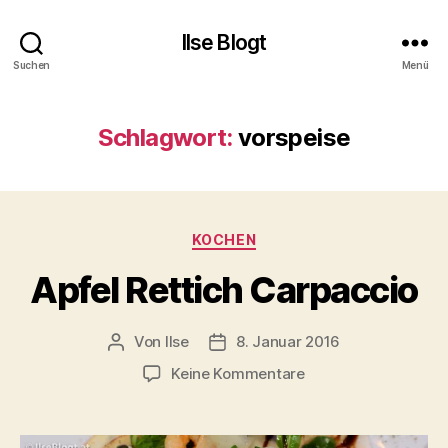
Ilse Blogt
Suchen
Menü
Schlagwort:
vorspeise
Kategorien
KOCHEN
Apfel Rettich Carpaccio
Von
Ilse
8. Januar 2016
Beitragsautor
Beitragsdatum
zu
Keine Kommentare
Apfel
Rettich
Carpaccio