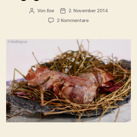
Von
Ilse
2. November 2014
Beitragsautor
Beitragsdatum
zu
2 Kommentare
Im
Kohlen-
Salzteig
gegarte
Schalotten