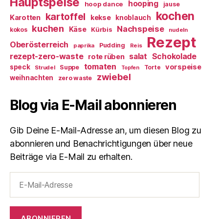
Hauptspeise
hooping
hoop dance
jause
kochen
kartoffel
Karotten
kekse
knoblauch
kuchen
Nachspeise
Käse
Kürbis
kokos
nudeln
Rezept
Oberösterreich
Pudding
paprika
Reis
rezept-zero-waste
salat
Schokolade
rote rüben
tomaten
vorspeise
speck
Suppe
Torte
Strudel
Topfen
zwiebel
weihnachten
zero waste
Blog via E-Mail abonnieren
Gib Deine E-Mail-Adresse an, um diesen Blog zu
abonnieren und Benachrichtigungen über neue
Beiträge via E-Mail zu erhalten.
E-
Mail-
Adresse
ABONNIEREN