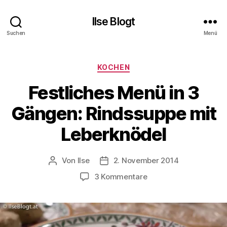
Ilse Blogt
Suchen
Menü
Kategorien
KOCHEN
Festliches Menü in 3
Gängen: Rindssuppe mit
Leberknödel
Von
Ilse
2. November 2014
Beitragsautor
Beitragsdatum
zu
3 Kommentare
Festliches
Menü
in
3