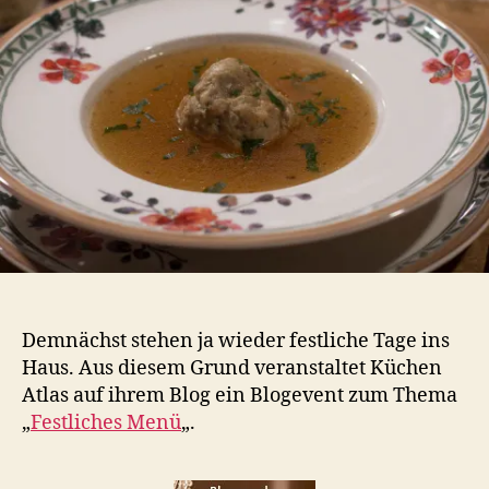
Gängen:
Rindssuppe
mit
Leberknödel
Demnächst stehen ja wieder festliche Tage ins
Haus. Aus diesem Grund veranstaltet Küchen
Atlas auf ihrem Blog ein Blogevent zum Thema
„
Festliches Menü
„.