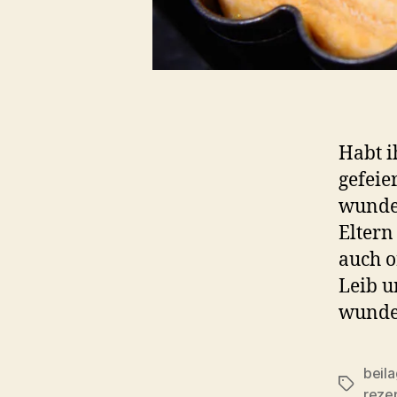
Habt i
gefeie
wunder
Eltern
auch o
Leib u
wunde
beil
Schlagwö
reze