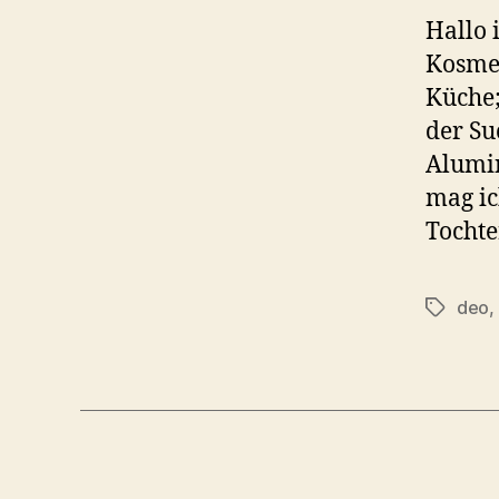
Hallo 
Kosmet
Küche;
der Su
Alumi
mag ic
Tochte
deo
,
Schlagwö