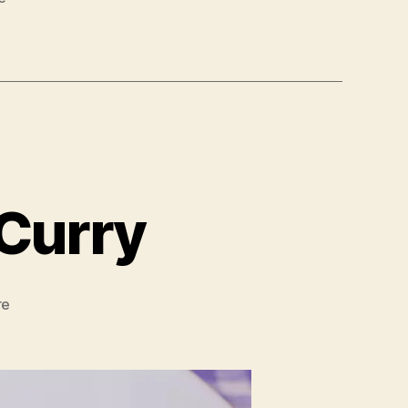
 Curry
zu
re
Linsen
Süßkartoffel
Curry