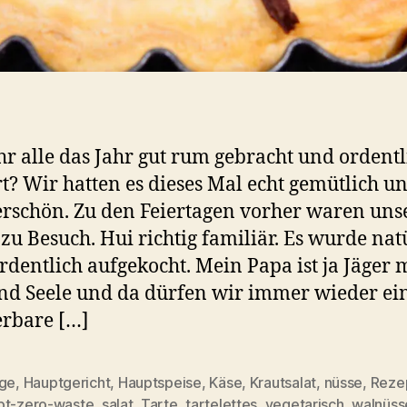
hr alle das Jahr gut rum gebracht und ordentl
rt? Wir hatten es dieses Mal echt gemütlich u
schön. Zu den Feiertagen vorher waren uns
 zu Besuch. Hui richtig familiär. Es wurde nat
rdentlich aufgekocht. Mein Papa ist ja Jäger 
nd Seele und da dürfen wir immer wieder e
rbare […]
age
,
Hauptgericht
,
Hauptspeise
,
Käse
,
Krautsalat
,
nüsse
,
Reze
rter
pt-zero-waste
,
salat
,
Tarte
,
tartelettes
,
vegetarisch
,
walnüss