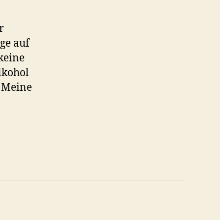
r
ge auf
keine
lkohol
 Meine