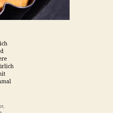
ich
nd
ere
ürlich
mit
inmal
pt
,
e