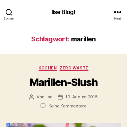
Ilse Blogt
Suchen
Menü
Schlagwort:
marillen
Kategorien
KOCHEN
ZERO WASTE
Marillen-Slush
Von
Ilse
10. August 2015
Beitragsautor
Beitragsdatum
zu
Keine Kommentare
Marillen-
Slush