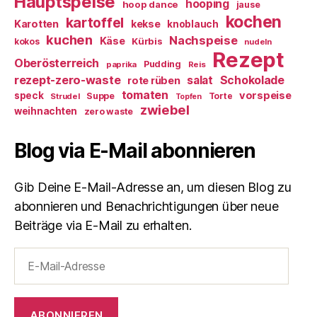
Hauptspeise
hooping
hoop dance
jause
kochen
kartoffel
Karotten
kekse
knoblauch
kuchen
Nachspeise
Käse
Kürbis
kokos
nudeln
Rezept
Oberösterreich
Pudding
paprika
Reis
rezept-zero-waste
salat
Schokolade
rote rüben
tomaten
vorspeise
speck
Suppe
Torte
Strudel
Topfen
zwiebel
weihnachten
zero waste
Blog via E-Mail abonnieren
Gib Deine E-Mail-Adresse an, um diesen Blog zu
abonnieren und Benachrichtigungen über neue
Beiträge via E-Mail zu erhalten.
E-
Mail-
Adresse
ABONNIEREN