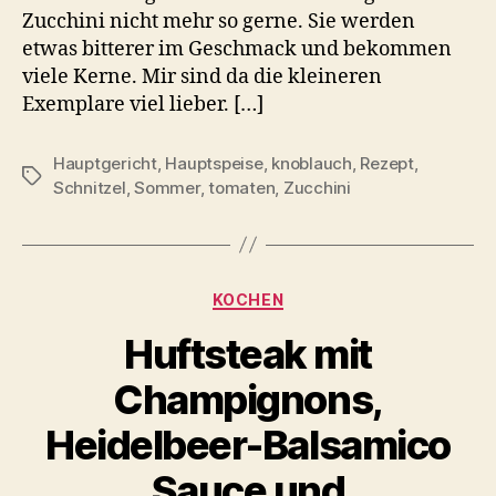
Zucchini nicht mehr so gerne. Sie werden
etwas bitterer im Geschmack und bekommen
viele Kerne. Mir sind da die kleineren
Exemplare viel lieber. […]
Hauptgericht
,
Hauptspeise
,
knoblauch
,
Rezept
,
Schlagwörter
Schnitzel
,
Sommer
,
tomaten
,
Zucchini
Kategorien
KOCHEN
Huftsteak mit
Champignons,
Heidelbeer-Balsamico
Sauce und