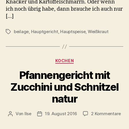
Knacker und Kartoffelschmarrn. Oder wenn
ich noch übrig habe, dann brauche ich auch nur
[…]
beilage
,
Hauptgericht
,
Hauptspeise
,
Weißkraut
Schlagwörter
Kategorien
KOCHEN
Pfannengericht mit
Zucchini und Schnitzel
natur
zu
Von
Ilse
19. August 2016
2 Kommentare
Beitragsautor
Beitragsdatum
Pfa
mit