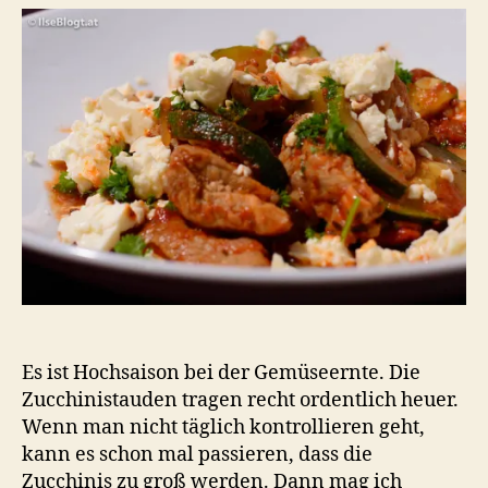
Zuc
und
Sch
nat
Es ist Hochsaison bei der Gemüseernte. Die
Zucchinistauden tragen recht ordentlich heuer.
Wenn man nicht täglich kontrollieren geht,
kann es schon mal passieren, dass die
Zucchinis zu groß werden. Dann mag ich