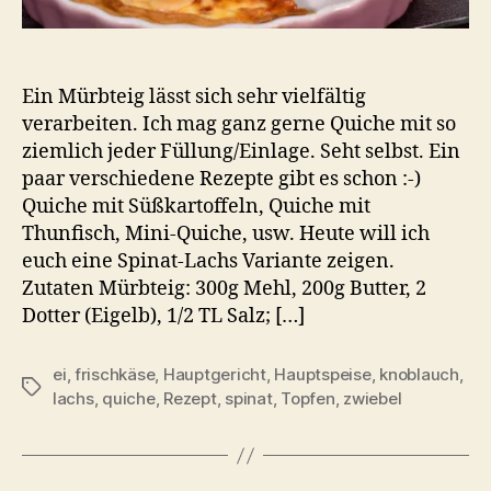
Ein Mürbteig lässt sich sehr vielfältig
verarbeiten. Ich mag ganz gerne Quiche mit so
ziemlich jeder Füllung/Einlage. Seht selbst. Ein
paar verschiedene Rezepte gibt es schon :-)
Quiche mit Süßkartoffeln, Quiche mit
Thunfisch, Mini-Quiche, usw. Heute will ich
euch eine Spinat-Lachs Variante zeigen.
Zutaten Mürbteig: 300g Mehl, 200g Butter, 2
Dotter (Eigelb), 1/2 TL Salz; […]
ei
,
frischkäse
,
Hauptgericht
,
Hauptspeise
,
knoblauch
,
Schlagwörter
lachs
,
quiche
,
Rezept
,
spinat
,
Topfen
,
zwiebel