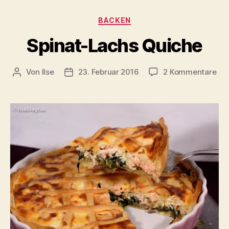
Kategorien
BACKEN
Spinat-Lachs Quiche
zu
Von
Ilse
23. Februar 2016
2 Kommentare
Beitragsautor
Beitragsdatum
Spi
Lac
Qui