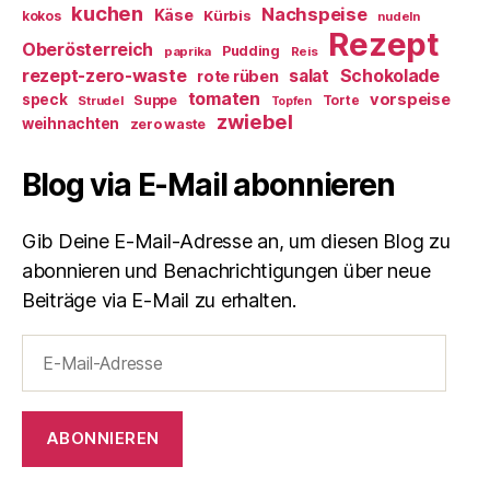
kuchen
Nachspeise
Käse
Kürbis
kokos
nudeln
Rezept
Oberösterreich
Pudding
paprika
Reis
rezept-zero-waste
salat
Schokolade
rote rüben
tomaten
vorspeise
speck
Suppe
Torte
Strudel
Topfen
zwiebel
weihnachten
zero waste
Blog via E-Mail abonnieren
Gib Deine E-Mail-Adresse an, um diesen Blog zu
abonnieren und Benachrichtigungen über neue
Beiträge via E-Mail zu erhalten.
E-
Mail-
Adresse
ABONNIEREN