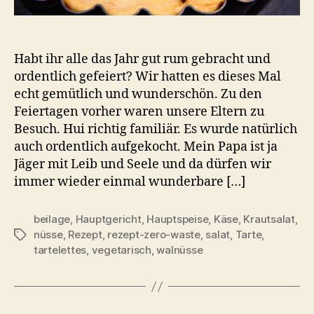
Habt ihr alle das Jahr gut rum gebracht und
ordentlich gefeiert? Wir hatten es dieses Mal
echt gemütlich und wunderschön. Zu den
Feiertagen vorher waren unsere Eltern zu
Besuch. Hui richtig familiär. Es wurde natürlich
auch ordentlich aufgekocht. Mein Papa ist ja
Jäger mit Leib und Seele und da dürfen wir
immer wieder einmal wunderbare […]
beilage
,
Hauptgericht
,
Hauptspeise
,
Käse
,
Krautsalat
,
nüsse
,
Rezept
,
rezept-zero-waste
,
salat
,
Tarte
,
Schlagwörter
tartelettes
,
vegetarisch
,
walnüsse