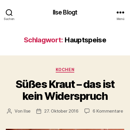
Ilse Blogt
Suchen
Menü
Schlagwort:
Hauptspeise
Kategorien
KOCHEN
Süßes Kraut – das ist
kein Widerspruch
zu
Von
Ilse
27. Oktober 2016
6 Kommentare
Beitragsautor
Beitragsdatum
Sü
Kra
–