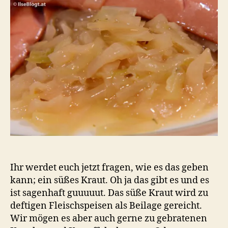
da
ist
kei
Wid
Ihr werdet euch jetzt fragen, wie es das geben
kann; ein süßes Kraut. Oh ja das gibt es und es
ist sagenhaft guuuuut. Das süße Kraut wird zu
deftigen Fleischspeisen als Beilage gereicht.
Wir mögen es aber auch gerne zu gebratenen