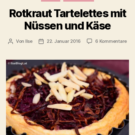
Rotkraut Tartelettes mit
Nüssen und Käse
zu
Von
Ilse
22. Januar 2016
6 Kommentare
Beitragsautor
Beitragsdatum
Rot
Tar
mit
Nüs
und
Käs