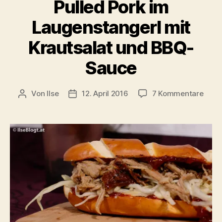
Pulled Pork im
Laugenstangerl mit
Krautsalat und BBQ-
Sauce
zu
Von
Ilse
12. April 2016
7 Kommentare
Beitragsautor
Beitragsdatum
Pulle
Pork
im
Laug
mit
Kraut
und
BBQ-
Sauc