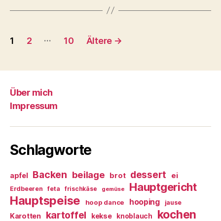
Beitragsnavigation
…
1
2
10
Ältere
→
Über mich
Impressum
Schlagworte
Backen
dessert
beilage
ei
apfel
brot
Hauptgericht
Erdbeeren
feta
frischkäse
gemüse
Hauptspeise
hooping
hoop dance
jause
kochen
kartoffel
Karotten
kekse
knoblauch