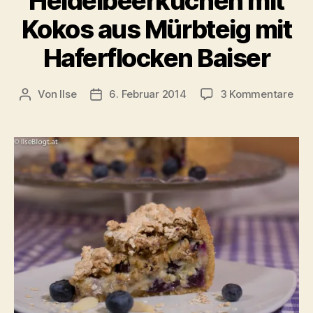
Heidelbeerkuchen mit
Kokos aus Mürbteig mit
Haferflocken Baiser
zu
Von
Ilse
6. Februar 2014
3 Kommentare
Beitragsautor
Beitragsdatum
Hei
mit
Kok
aus
Mür
mit
Haf
Bai