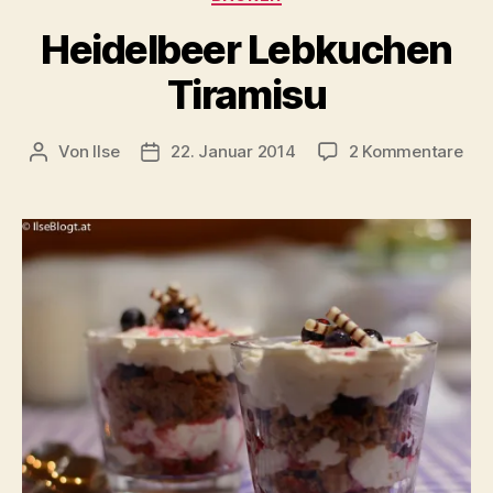
Heidelbeer Lebkuchen
Tiramisu
zu
Von
Ilse
22. Januar 2014
2 Kommentare
Beitragsautor
Beitragsdatum
Hei
Leb
Tir