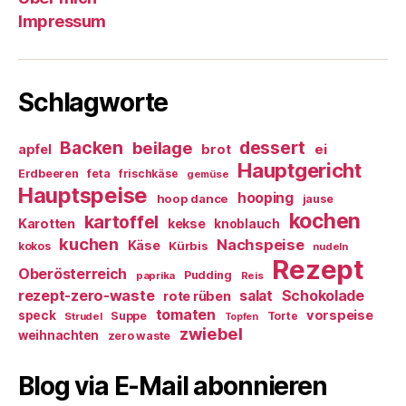
Impressum
Schlagworte
Backen
dessert
beilage
ei
apfel
brot
Hauptgericht
Erdbeeren
feta
frischkäse
gemüse
Hauptspeise
hooping
hoop dance
jause
kochen
kartoffel
Karotten
kekse
knoblauch
kuchen
Nachspeise
Käse
Kürbis
kokos
nudeln
Rezept
Oberösterreich
Pudding
paprika
Reis
rezept-zero-waste
salat
Schokolade
rote rüben
tomaten
vorspeise
speck
Suppe
Torte
Strudel
Topfen
zwiebel
weihnachten
zero waste
Blog via E-Mail abonnieren