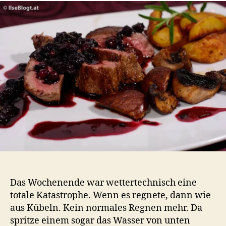
Champ
Heidel
Balsa
Sauce
und
Kartof
Das Wochenende war wettertechnisch eine
totale Katastrophe. Wenn es regnete, dann wie
aus Kübeln. Kein normales Regnen mehr. Da
spritze einem sogar das Wasser von unten