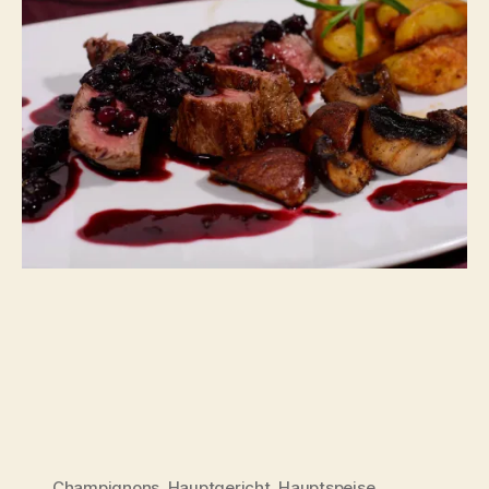
Champignons
,
Hauptgericht
,
Hauptspeise
,