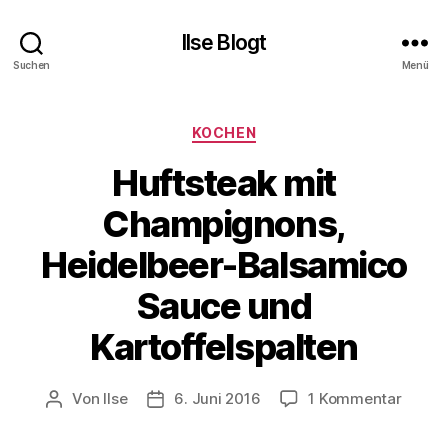
Ilse Blogt
Suchen
Menü
Kategorien
KOCHEN
Huftsteak mit
Champignons,
Heidelbeer-Balsamico
Sauce und
Kartoffelspalten
zu
Von
Ilse
6. Juni 2016
1 Kommentar
Beitragsautor
Beitragsdatum
Huftst
mit