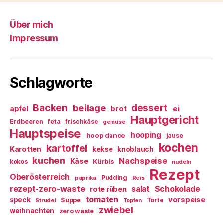
Über mich
Impressum
Schlagworte
Backen
dessert
beilage
ei
apfel
brot
Hauptgericht
Erdbeeren
feta
frischkäse
gemüse
Hauptspeise
hooping
hoop dance
jause
kochen
kartoffel
Karotten
kekse
knoblauch
kuchen
Nachspeise
Käse
Kürbis
kokos
nudeln
Rezept
Oberösterreich
Pudding
paprika
Reis
rezept-zero-waste
salat
Schokolade
rote rüben
tomaten
vorspeise
speck
Suppe
Torte
Strudel
Topfen
zwiebel
weihnachten
zero waste