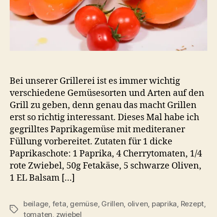
Bei unserer Grillerei ist es immer wichtig
verschiedene Gemüsesorten und Arten auf den
Grill zu geben, denn genau das macht Grillen
erst so richtig interessant. Dieses Mal habe ich
gegrilltes Paprikagemüse mit mediteraner
Füllung vorbereitet. Zutaten für 1 dicke
Paprikaschote: 1 Paprika, 4 Cherrytomaten, 1/4
rote Zwiebel, 50g Fetakäse, 5 schwarze Oliven,
1 EL Balsam […]
beilage
,
feta
,
gemüse
,
Grillen
,
oliven
,
paprika
,
Rezept
,
Schlagwörter
tomaten
,
zwiebel