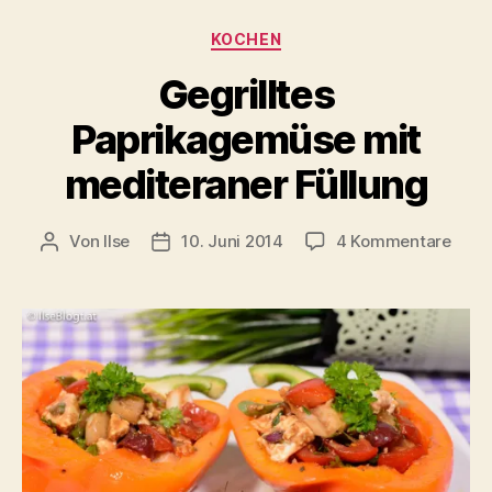
Kategorien
KOCHEN
Gegrilltes
Paprikagemüse mit
mediteraner Füllung
zu
Von
Ilse
10. Juni 2014
4 Kommentare
Beitragsautor
Beitragsdatum
Gegri
Papr
mit
medi
Füllu