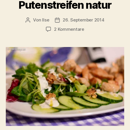
Putenstreifen natur
Von
Ilse
26. September 2014
Beitragsautor
Beitragsdatum
zu
2 Kommentare
Gemischter
Salat
mit
Putenstreifen
natur