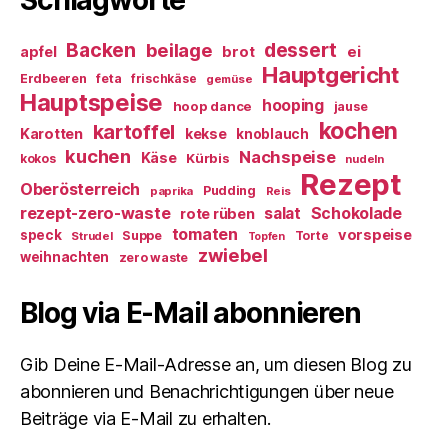
Backen
dessert
beilage
ei
apfel
brot
Hauptgericht
Erdbeeren
feta
frischkäse
gemüse
Hauptspeise
hooping
hoop dance
jause
kochen
kartoffel
Karotten
kekse
knoblauch
kuchen
Nachspeise
Käse
Kürbis
kokos
nudeln
Rezept
Oberösterreich
Pudding
paprika
Reis
rezept-zero-waste
salat
Schokolade
rote rüben
tomaten
vorspeise
speck
Suppe
Torte
Strudel
Topfen
zwiebel
weihnachten
zero waste
Blog via E-Mail abonnieren
Gib Deine E-Mail-Adresse an, um diesen Blog zu
abonnieren und Benachrichtigungen über neue
Beiträge via E-Mail zu erhalten.