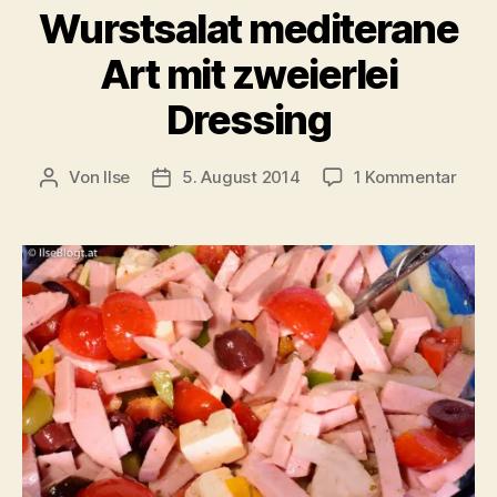
Wurstsalat mediterane
Art mit zweierlei
Dressing
zu
Von
Ilse
5. August 2014
1 Kommentar
Beitragsautor
Beitragsdatum
Wurs
medi
Art
mit
zweie
Dres