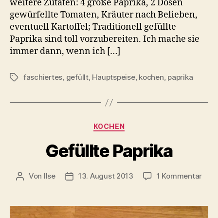
weitere Zutaten: 4 große Paprika, 2 Dosen
gewürfellte Tomaten, Kräuter nach Belieben,
eventuell Kartoffel; Traditionell gefüllte
Paprika sind toll vorzubereiten. Ich mache sie
immer dann, wenn ich […]
faschiertes
,
gefüllt
,
Hauptspeise
,
kochen
,
paprika
Schlagwörter
Kategorien
KOCHEN
Gefüllte Paprika
zu
Von
Ilse
13. August 2013
1 Kommentar
Beitragsautor
Beitragsdatum
Gefü
Papr