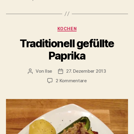
Kategorien
KOCHEN
Traditionell gefüllte
Paprika
Von
Ilse
27. Dezember 2013
Beitragsautor
Beitragsdatum
zu
2 Kommentare
Traditionell
gefüllte
Paprika