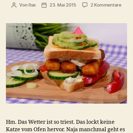
zu
Von
Ilse
23. Mai 2015
2 Kommentare
Beitragsautor
Beitragsdatum
Fisch
hübs
verpa
–
Fisch
Sand
Hm. Das Wetter ist so triest. Das lockt keine
Katze vom Ofen hervor. Naja manchmal geht es