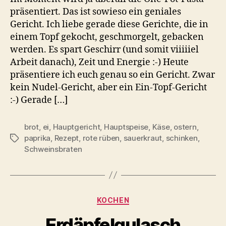
präsentiert. Das ist sowieso ein geniales
Gericht. Ich liebe gerade diese Gerichte, die in
einem Topf gekocht, geschmorgelt, gebacken
werden. Es spart Geschirr (und somit viiiiiel
Arbeit danach), Zeit und Energie :-) Heute
präsentiere ich euch genau so ein Gericht. Zwar
kein Nudel-Gericht, aber ein Ein-Topf-Gericht
:-) Gerade […]
brot
,
ei
,
Hauptgericht
,
Hauptspeise
,
Käse
,
ostern
,
paprika
,
Rezept
,
rote rüben
,
sauerkraut
,
schinken
,
Schlagwörter
Schweinsbraten
Kategorien
KOCHEN
Erdäpfelgulasch