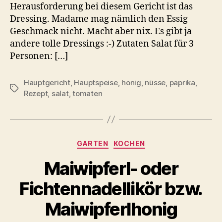
Herausforderung bei diesem Gericht ist das
Dressing. Madame mag nämlich den Essig
Geschmack nicht. Macht aber nix. Es gibt ja
andere tolle Dressings :-) Zutaten Salat für 3
Personen: […]
Hauptgericht
,
Hauptspeise
,
honig
,
nüsse
,
paprika
,
Schlagwörter
Rezept
,
salat
,
tomaten
Kategorien
GARTEN
KOCHEN
Maiwipferl- oder
Fichtennadellikör bzw.
Maiwipferlhonig