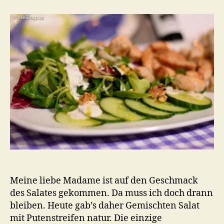
Salat
mit
Putenstreifen
natur
Meine liebe Madame ist auf den Geschmack
des Salates gekommen. Da muss ich doch drann
bleiben. Heute gab’s daher Gemischten Salat
mit Putenstreifen natur. Die einzige