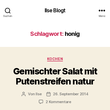
Ilse Blogt
Suchen
Menü
Schlagwort:
honig
Kategorien
KOCHEN
Gemischter Salat mit
Putenstreifen natur
Von
Ilse
26. September 2014
Beitragsautor
Beitragsdatum
zu
2 Kommentare
Gemischter