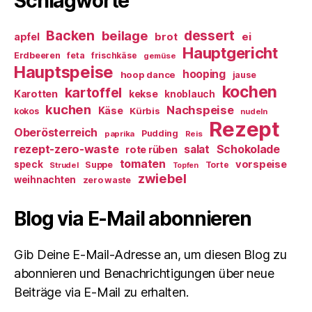
Schlagworte
Backen
dessert
beilage
ei
apfel
brot
Hauptgericht
Erdbeeren
feta
frischkäse
gemüse
Hauptspeise
hooping
hoop dance
jause
kochen
kartoffel
Karotten
kekse
knoblauch
kuchen
Nachspeise
Käse
Kürbis
kokos
nudeln
Rezept
Oberösterreich
Pudding
paprika
Reis
rezept-zero-waste
salat
Schokolade
rote rüben
tomaten
vorspeise
speck
Suppe
Torte
Strudel
Topfen
zwiebel
weihnachten
zero waste
Blog via E-Mail abonnieren
Gib Deine E-Mail-Adresse an, um diesen Blog zu
abonnieren und Benachrichtigungen über neue
Beiträge via E-Mail zu erhalten.