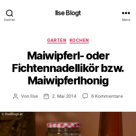
Ilse Blogt
Suchen
Menü
Kategorien
GARTEN
KOCHEN
Maiwipferl- oder
Fichtennadellikör bzw.
Maiwipferlhonig
zu
Von
Ilse
2. Mai 2014
6 Kommentare
Beitragsautor
Beitragsdatum
Maiwip
oder
Fichte
bzw.
Maiwi