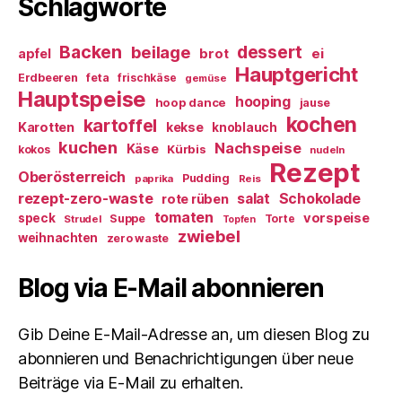
Schlagworte
Backen
dessert
beilage
ei
apfel
brot
Hauptgericht
Erdbeeren
feta
frischkäse
gemüse
Hauptspeise
hooping
hoop dance
jause
kochen
kartoffel
Karotten
kekse
knoblauch
kuchen
Nachspeise
Käse
Kürbis
kokos
nudeln
Rezept
Oberösterreich
Pudding
paprika
Reis
rezept-zero-waste
salat
Schokolade
rote rüben
tomaten
vorspeise
speck
Suppe
Torte
Strudel
Topfen
zwiebel
weihnachten
zero waste
Blog via E-Mail abonnieren
Gib Deine E-Mail-Adresse an, um diesen Blog zu
abonnieren und Benachrichtigungen über neue
Beiträge via E-Mail zu erhalten.