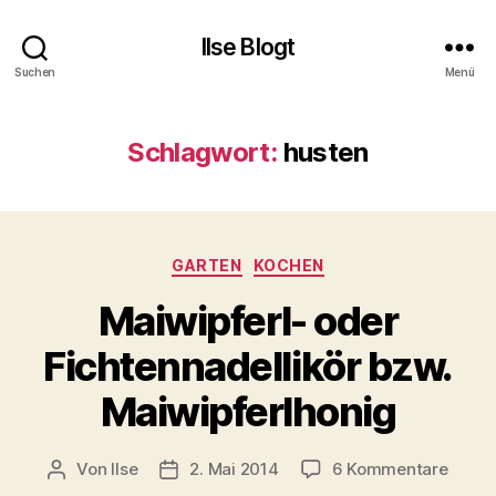
Ilse Blogt
Suchen
Menü
Schlagwort:
husten
Kategorien
GARTEN
KOCHEN
Maiwipferl- oder
Fichtennadellikör bzw.
Maiwipferlhonig
zu
Von
Ilse
2. Mai 2014
6 Kommentare
Beitragsautor
Beitragsdatum
Maiwip