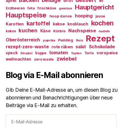
Backen
dessert
beilage
ei
apfel
brot
Hauptgericht
Erdbeeren
feta
frischkäse
gemüse
Hauptspeise
hooping
hoop dance
jause
kochen
kartoffel
Karotten
kekse
knoblauch
kuchen
Nachspeise
Käse
Kürbis
kokos
nudeln
Rezept
Oberösterreich
Pudding
paprika
Reis
rezept-zero-waste
salat
Schokolade
rote rüben
tomaten
vorspeise
speck
Suppe
Torte
Strudel
Topfen
zwiebel
weihnachten
zero waste
Blog via E-Mail abonnieren
Gib Deine E-Mail-Adresse an, um diesen Blog zu
abonnieren und Benachrichtigungen über neue
Beiträge via E-Mail zu erhalten.
E-
Mail-