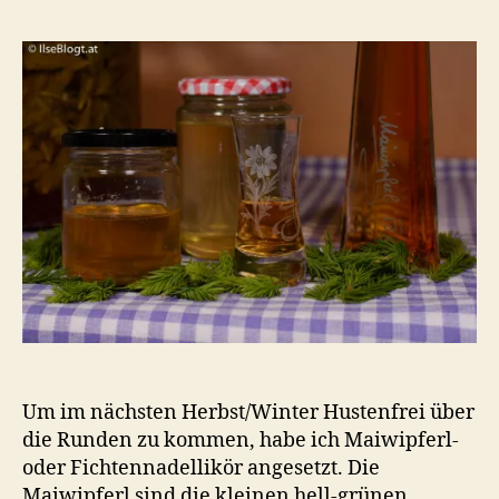
oder
Fichte
bzw.
Maiwi
Um im nächsten Herbst/Winter Hustenfrei über
die Runden zu kommen, habe ich Maiwipferl-
oder Fichtennadellikör angesetzt. Die
Maiwipferl sind die kleinen hell-grünen