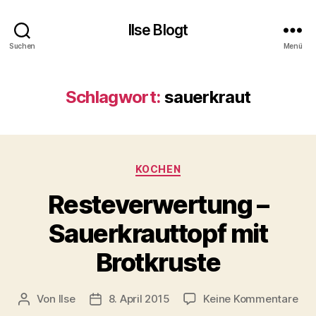
Ilse Blogt
Suchen
Menü
Schlagwort:
sauerkraut
Kategorien
KOCHEN
Resteverwertung –
Sauerkrauttopf mit
Brotkruste
zu
Von
Ilse
8. April 2015
Keine Kommentare
Beitragsautor
Beitragsdatum
Res