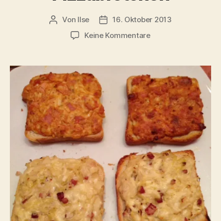
Von
Ilse
16. Oktober 2013
Beitragsautor
Beitragsdatum
zu
Keine Kommentare
Sauerkraut-
und
Pizzabrötchen