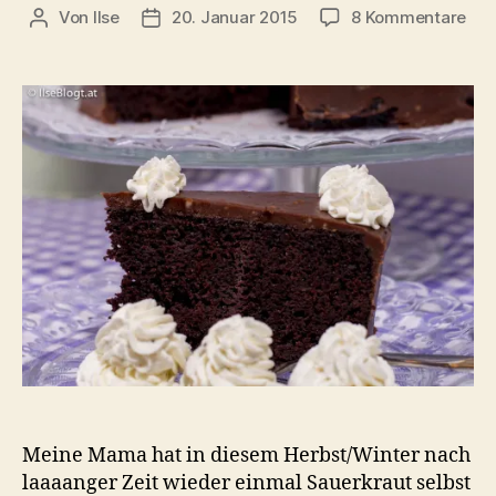
zu
Von
Ilse
20. Januar 2015
8 Kommentare
Beitragsautor
Beitragsdatum
Sau
Sch
Tor
Meine Mama hat in diesem Herbst/Winter nach
laaaanger Zeit wieder einmal Sauerkraut selbst