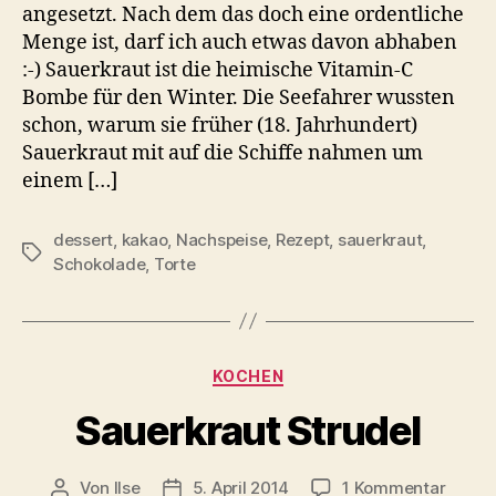
angesetzt. Nach dem das doch eine ordentliche
Menge ist, darf ich auch etwas davon abhaben
:-) Sauerkraut ist die heimische Vitamin-C
Bombe für den Winter. Die Seefahrer wussten
schon, warum sie früher (18. Jahrhundert)
Sauerkraut mit auf die Schiffe nahmen um
einem […]
dessert
,
kakao
,
Nachspeise
,
Rezept
,
sauerkraut
,
Schlagwörter
Schokolade
,
Torte
Kategorien
KOCHEN
Sauerkraut Strudel
zu
Von
Ilse
5. April 2014
1 Kommentar
Beitragsautor
Beitragsdatum