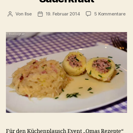
zu
Von
Ilse
19. Februar 2014
5 Kommentare
Beitragsautor
Beitragsdatum
Has
aus
Kar
mit
Bra
un
Spe
Sau
Für den Küchenplausch Event „Omas Rezepte“