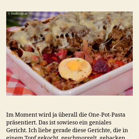
–
Sau
mit
Bro
Im Moment wird ja überall die One-Pot-Pasta
präsentiert. Das ist sowieso ein geniales
Gericht. Ich liebe gerade diese Gerichte, die in
einem Topf gekocht, geschmorgelt, gebacken