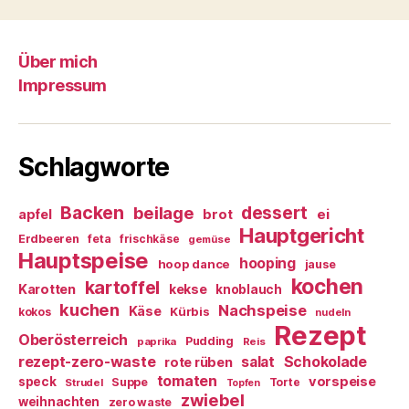
Über mich
Impressum
Schlagworte
Backen
dessert
beilage
ei
apfel
brot
Hauptgericht
Erdbeeren
feta
frischkäse
gemüse
Hauptspeise
hooping
hoop dance
jause
kochen
kartoffel
Karotten
kekse
knoblauch
kuchen
Nachspeise
Käse
Kürbis
kokos
nudeln
Rezept
Oberösterreich
Pudding
paprika
Reis
rezept-zero-waste
salat
Schokolade
rote rüben
tomaten
vorspeise
speck
Suppe
Torte
Strudel
Topfen
zwiebel
weihnachten
zero waste