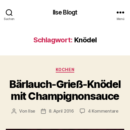
Ilse Blogt
Suchen
Menü
Schlagwort:
Knödel
Kategorien
KOCHEN
Bärlauch-Grieß-Knödel
mit Champignonsauce
zu
Von
Ilse
8. April 2016
4 Kommentare
Beitragsautor
Beitragsdatum
Bärla
Grieß
Knöd