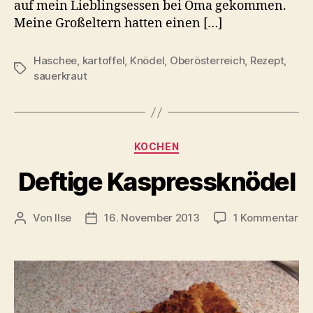
auf mein Lieblingsessen bei Oma gekommen.
Meine Großeltern hatten einen […]
Haschee
,
kartoffel
,
Knödel
,
Oberösterreich
,
Rezept
,
Schlagwörter
sauerkraut
Kategorien
KOCHEN
Deftige Kaspressknödel
zu
Von
Ilse
16. November 2013
1 Kommentar
Beitragsautor
Beitragsdatum
De
Ka