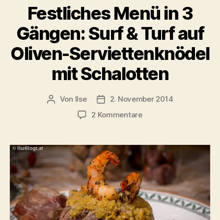
Festliches Menü in 3
Gängen: Surf & Turf auf
Oliven-Serviettenknödel
mit Schalotten
Von
Ilse
2. November 2014
Beitragsautor
Beitragsdatum
zu
2 Kommentare
Festliches
Menü
in
3
Gängen:
Surf
&
Turf
auf