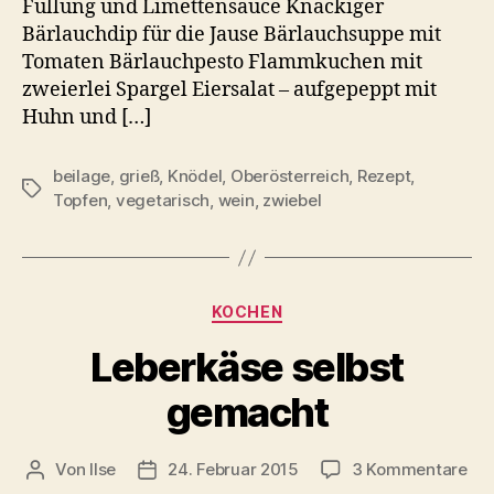
Füllung und Limettensauce Knackiger
Bärlauchdip für die Jause Bärlauchsuppe mit
Tomaten Bärlauchpesto Flammkuchen mit
zweierlei Spargel Eiersalat – aufgepeppt mit
Huhn und […]
beilage
,
grieß
,
Knödel
,
Oberösterreich
,
Rezept
,
Schlagwörter
Topfen
,
vegetarisch
,
wein
,
zwiebel
Kategorien
KOCHEN
Leberkäse selbst
gemacht
zu
Von
Ilse
24. Februar 2015
3 Kommentare
Beitragsautor
Beitragsdatum
Leb