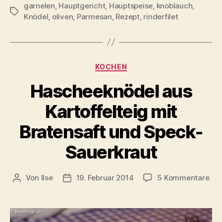
garnelen
,
Hauptgericht
,
Hauptspeise
,
knoblauch
,
Schlagwörter
Knödel
,
oliven
,
Parmesan
,
Rezept
,
rinderfilet
Kategorien
KOCHEN
Hascheeknödel aus
Kartoffelteig mit
Bratensaft und Speck-
Sauerkraut
zu
Von
Ilse
19. Februar 2014
5 Kommentare
Beitragsautor
Beitragsdatum
Has
aus
Kar
mit