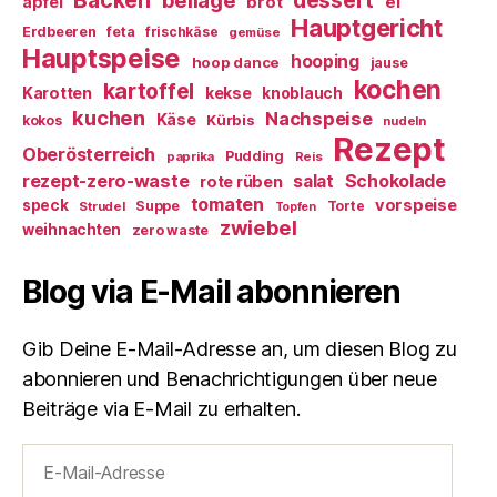
ei
apfel
brot
Hauptgericht
Erdbeeren
feta
frischkäse
gemüse
Hauptspeise
hooping
hoop dance
jause
kochen
kartoffel
Karotten
kekse
knoblauch
kuchen
Nachspeise
Käse
Kürbis
kokos
nudeln
Rezept
Oberösterreich
Pudding
paprika
Reis
rezept-zero-waste
salat
Schokolade
rote rüben
tomaten
vorspeise
speck
Suppe
Torte
Strudel
Topfen
zwiebel
weihnachten
zero waste
Blog via E-Mail abonnieren
Gib Deine E-Mail-Adresse an, um diesen Blog zu
abonnieren und Benachrichtigungen über neue
Beiträge via E-Mail zu erhalten.
E-
Mail-