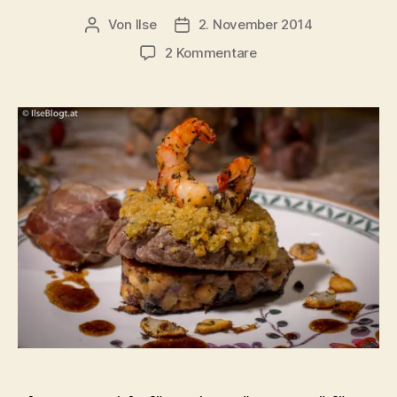
Von
Ilse
2. November 2014
Beitragsautor
Beitragsdatum
zu
2 Kommentare
Festliches
Menü
in
3
Gängen:
Surf
&
Turf
auf
Oliven-
Serviettenknödel
mit
Schalotten