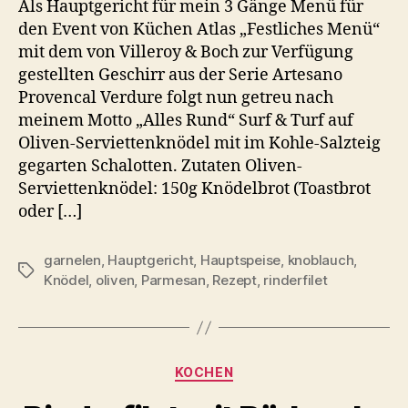
Als Hauptgericht für mein 3 Gänge Menü für
den Event von Küchen Atlas „Festliches Menü“
mit dem von Villeroy & Boch zur Verfügung
gestellten Geschirr aus der Serie Artesano
Provencal Verdure folgt nun getreu nach
meinem Motto „Alles Rund“ Surf & Turf auf
Oliven-Serviettenknödel mit im Kohle-Salzteig
gegarten Schalotten. Zutaten Oliven-
Serviettenknödel: 150g Knödelbrot (Toastbrot
oder […]
garnelen
,
Hauptgericht
,
Hauptspeise
,
knoblauch
,
Schlagwörter
Knödel
,
oliven
,
Parmesan
,
Rezept
,
rinderfilet
Kategorien
KOCHEN