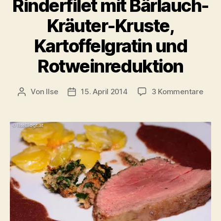
Rinderfilet mit Bärlauch-
Kräuter-Kruste,
Kartoffelgratin und
Rotweinreduktion
zu
Von
Ilse
15. April 2014
3 Kommentare
Beitragsautor
Beitragsdatum
Rinde
mit
Bärl
Kräu
Krust
Karto
und
Rotw