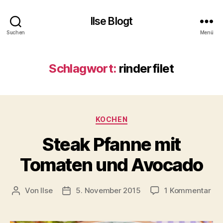
Ilse Blogt
Suchen
Menü
Schlagwort:
rinderfilet
Kategorien
KOCHEN
Steak Pfanne mit
Tomaten und Avocado
zu
Von
Ilse
5. November 2015
1 Kommentar
Beitragsautor
Beitragsdatum
Ste
Pfa
mit