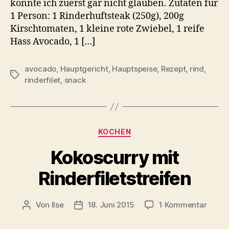
konnte ich zuerst gar nicht glauben. Zutaten für
1 Person: 1 Rinderhuftsteak (250g), 200g
Kirschtomaten, 1 kleine rote Zwiebel, 1 reife
Hass Avocado, 1 […]
avocado
,
Hauptgericht
,
Hauptspeise
,
Rezept
,
rind
,
Schlagwörter
rinderfilet
,
snack
Kategorien
KOCHEN
Kokoscurry mit
Rinderfiletstreifen
zu
Von
Ilse
18. Juni 2015
1 Kommentar
Beitragsautor
Beitragsdatum
Kokos
mit