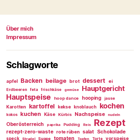
Über mich
Impressum
Schlagworte
Backen
dessert
beilage
ei
apfel
brot
Hauptgericht
Erdbeeren
feta
frischkäse
gemüse
Hauptspeise
hooping
hoop dance
jause
kochen
kartoffel
Karotten
kekse
knoblauch
kuchen
Nachspeise
Käse
Kürbis
kokos
nudeln
Rezept
Oberösterreich
Pudding
paprika
Reis
rezept-zero-waste
salat
Schokolade
rote rüben
tomaten
vorspeise
speck
Suppe
Torte
Strudel
Topfen