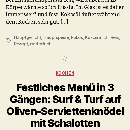
bei Zimmertemperatur fest, wird aber bei zB
Körperwärme sofort flüssig. Im Glas ist es daher
immer weiß und fest. Kokosöl duftet während
dem Kochen sehr gut. […]
Hauptgericht
,
Hauptspeise
,
kokos
,
Kokosmilch
,
Reis
,
Schlagwörter
Rezept
,
rinderfilet
Kategorien
KOCHEN
Festliches Menü in 3
Gängen: Surf & Turf auf
Oliven-Serviettenknödel
mit Schalotten