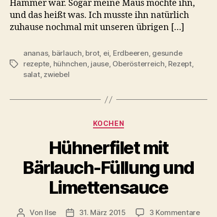
Hammer war. Sogar meine Maus mochte ihn,
und das heißt was. Ich musste ihn natürlich
zuhause nochmal mit unseren übrigen […]
ananas
,
bärlauch
,
brot
,
ei
,
Erdbeeren
,
gesunde
rezepte
,
hühnchen
,
jause
,
Oberösterreich
,
Rezept
,
Schlagwörter
salat
,
zwiebel
Kategorien
KOCHEN
Hühnerfilet mit
Bärlauch-Füllung und
Limettensauce
zu
Von
Ilse
31. März 2015
3 Kommentare
Beitragsautor
Beitragsdatum