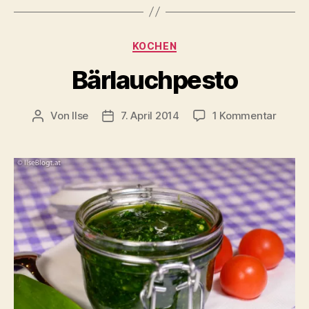
Kategorien
KOCHEN
Bärlauchpesto
zu
Von
Ilse
7. April 2014
1 Kommentar
Beitragsautor
Beitragsdatum
Bärlau