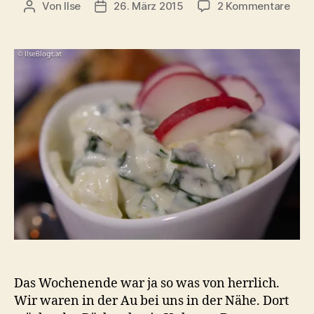
zu
Von
Ilse
26. März 2015
2 Kommentare
Beitragsautor
Beitragsdatum
Knac
Bärl
für
die
Jaus
Das Wochenende war ja so was von herrlich.
Wir waren in der Au bei uns in der Nähe. Dort