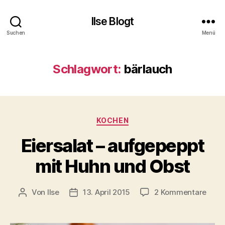
Ilse Blogt
Suchen
Menü
Schlagwort:
bärlauch
Kategorien
KOCHEN
Eiersalat – aufgepeppt
mit Huhn und Obst
zu
Von
Ilse
13. April 2015
2 Kommentare
Beitragsautor
Beitragsdatum
Eiers
–
aufg