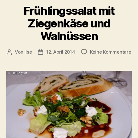
Frühlingssalat mit
Ziegenkäse und
Walnüssen
zu
Von
Ilse
12. April 2014
Keine Kommentare
Beitragsautor
Beitragsdatum
Frü
mit
Zi
un
Wa