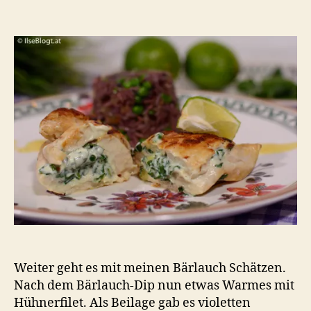
Hühne
mit
Bärl
Füll
und
Lime
Weiter geht es mit meinen Bärlauch Schätzen.
Nach dem Bärlauch-Dip nun etwas Warmes mit
Hühnerfilet. Als Beilage gab es violetten