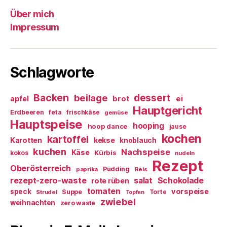
Über mich
Impressum
Schlagworte
Backen
dessert
beilage
ei
apfel
brot
Hauptgericht
Erdbeeren
feta
frischkäse
gemüse
Hauptspeise
hooping
hoop dance
jause
kochen
kartoffel
Karotten
kekse
knoblauch
kuchen
Nachspeise
Käse
Kürbis
kokos
nudeln
Rezept
Oberösterreich
Pudding
paprika
Reis
rezept-zero-waste
salat
Schokolade
rote rüben
tomaten
vorspeise
speck
Suppe
Torte
Strudel
Topfen
zwiebel
weihnachten
zero waste