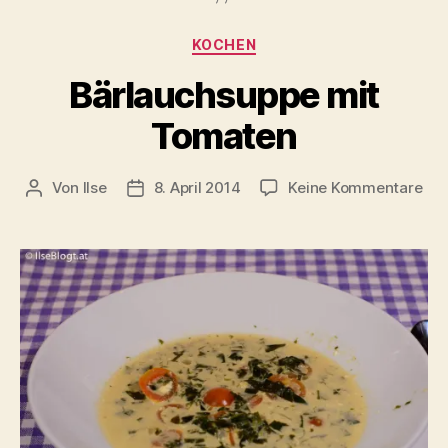
Kategorien
KOCHEN
Bärlauchsuppe mit
Tomaten
zu
Von
Ilse
8. April 2014
Keine Kommentare
Beitragsautor
Beitragsdatum
Bär
mit
To