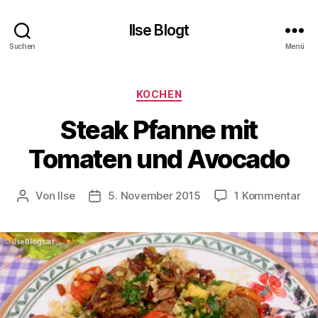
Ilse Blogt
Suchen
Menü
Kategorien
KOCHEN
Steak Pfanne mit
Tomaten und Avocado
zu
Von
Ilse
5. November 2015
1 Kommentar
Beitragsautor
Beitragsdatum
Ste
Pfa
mit
To
un
Av