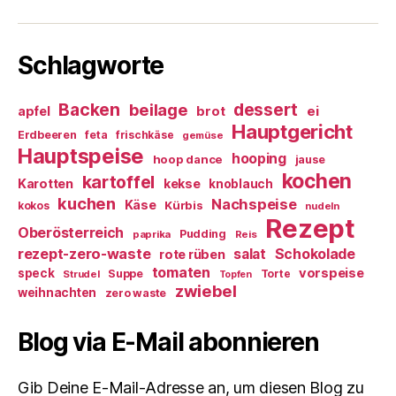
Schlagworte
Backen
dessert
beilage
ei
apfel
brot
Hauptgericht
Erdbeeren
feta
frischkäse
gemüse
Hauptspeise
hooping
hoop dance
jause
kochen
kartoffel
Karotten
kekse
knoblauch
kuchen
Nachspeise
Käse
Kürbis
kokos
nudeln
Rezept
Oberösterreich
Pudding
paprika
Reis
rezept-zero-waste
salat
Schokolade
rote rüben
tomaten
vorspeise
speck
Suppe
Torte
Strudel
Topfen
zwiebel
weihnachten
zero waste
Blog via E-Mail abonnieren
Gib Deine E-Mail-Adresse an, um diesen Blog zu