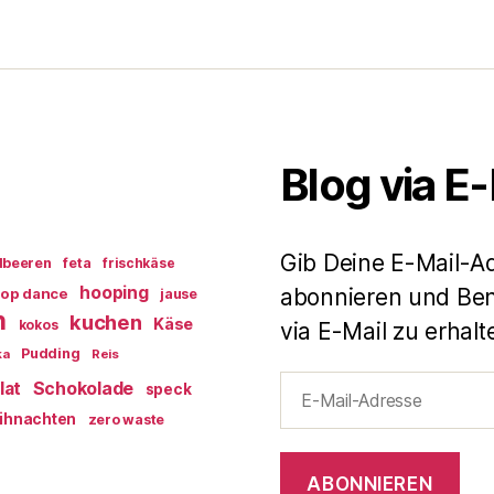
Blog via E
Gib Deine E-Mail-A
dbeeren
feta
frischkäse
hooping
abonnieren und Ben
op dance
jause
n
kuchen
Käse
kokos
via E-Mail zu erhalt
Pudding
ka
Reis
E-
lat
Schokolade
speck
Mail-
ihnachten
zero waste
Adresse
ABONNIEREN