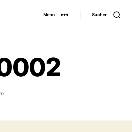
Menü
Suchen
-0002
zu
re
Avocado-
Steak-
0002