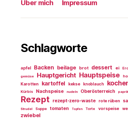
Über mich
Impressum
Schlagworte
Backen
dessert
beilage
ei
apfel
brot
Er
Hauptspeise
Hauptgericht
ho
gemüse
koche
kartoffel
Karotten
kekse
knoblauch
Nachspeise
Oberösterreich
Kürbis
nudeln
papri
Rezept
rezept-zero-waste
sa
rote rüben
tomaten
vorspeise
we
Suppe
Torte
Strudel
Topfen
zwiebel