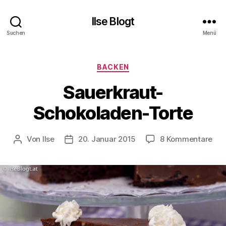
Ilse Blogt
Suchen
Menü
Kategorien
BACKEN
Sauerkraut-
Schokoladen-Torte
zu
Von
Ilse
20. Januar 2015
8 Kommentare
Beitragsautor
Beitragsdatum
Sau
Sch
Tor