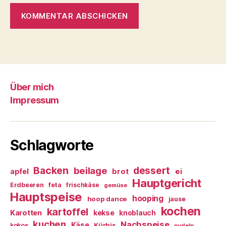
Über mich
Impressum
Schlagworte
Backen
dessert
beilage
ei
apfel
brot
Hauptgericht
Erdbeeren
feta
frischkäse
gemüse
Hauptspeise
hooping
hoop dance
jause
kochen
kartoffel
Karotten
kekse
knoblauch
kuchen
Nachspeise
Käse
Kürbis
kokos
nudeln