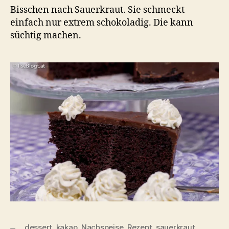
Bisschen nach Sauerkraut. Sie schmeckt
einfach nur extrem schokoladig. Die kann
süchtig machen.
dessert
,
kakao
,
Nachspeise
,
Rezept
,
sauerkraut
,