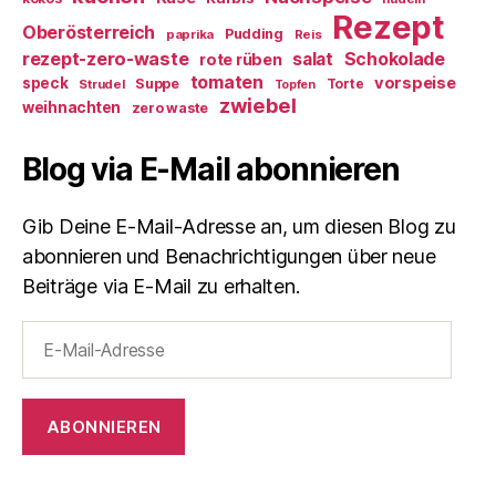
Rezept
Oberösterreich
Pudding
paprika
Reis
rezept-zero-waste
salat
Schokolade
rote rüben
tomaten
vorspeise
speck
Suppe
Torte
Strudel
Topfen
zwiebel
weihnachten
zero waste
Blog via E-Mail abonnieren
Gib Deine E-Mail-Adresse an, um diesen Blog zu
abonnieren und Benachrichtigungen über neue
Beiträge via E-Mail zu erhalten.
E-
Mail-
Adresse
ABONNIEREN