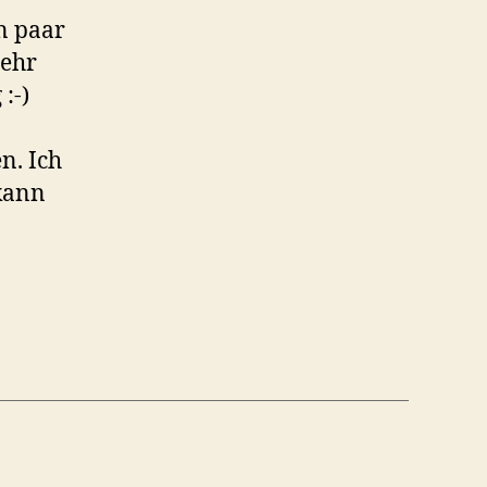
in paar
sehr
:-)
n. Ich
 kann