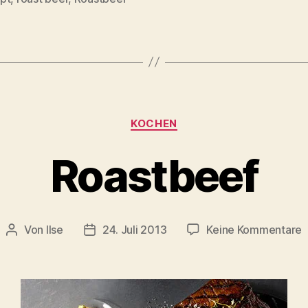
Kategorien
KOCHEN
Roastbeef
z
Von
Ilse
24. Juli 2013
Keine Kommentare
Beitragsautor
Beitragsdatum
R