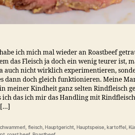
habe ich mich mal wieder an Roastbeef getra
m das Fleisch ja doch ein wenig teurer ist, 
 auch nicht wirklich experimentieren, sond
 es dann doch gleich funktionieren. Meine M
 in meiner Kindheit ganz selten Rindfleisch g
s ich das ich mir das Handling mit Rindfleisch
 […]
schwammerl
,
fleisch
,
Hauptgericht
,
Hauptspeise
,
kartoffel
,
Kü
rter
pt
,
roast beef
,
Roastbeef