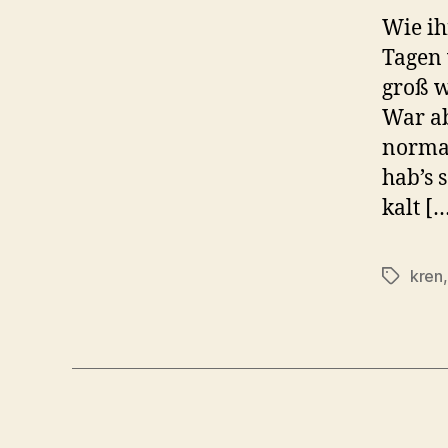
Wie ih
Tagen 
groß w
War ab
normal
hab’s 
kalt [
kren
Schlagwö