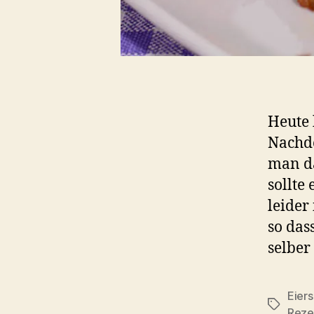
Heute 
Nachde
man da
sollte
leider
so das
selber
Eier
Schlagwö
Reze