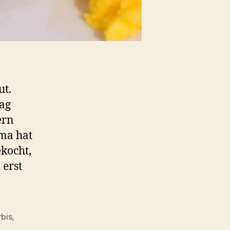
ut.
mag
ern
ama hat
ekocht,
 erst
rbis
,