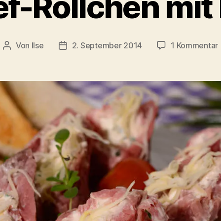
f-Röllchen mit 
Von
Ilse
2. September 2014
1 Kommentar
Beitragsautor
Beitragsdatum