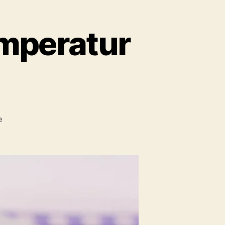
emperatur
zu
e
Roastbeef
bei
Niedrigtemperatur
gegart