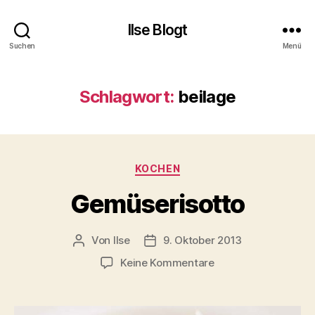
Ilse Blogt
Suchen
Menü
Schlagwort:
beilage
Kategorien
KOCHEN
Gemüserisotto
Von
Ilse
9. Oktober 2013
Beitragsautor
Beitragsdatum
zu
Keine Kommentare
Gemüserisotto