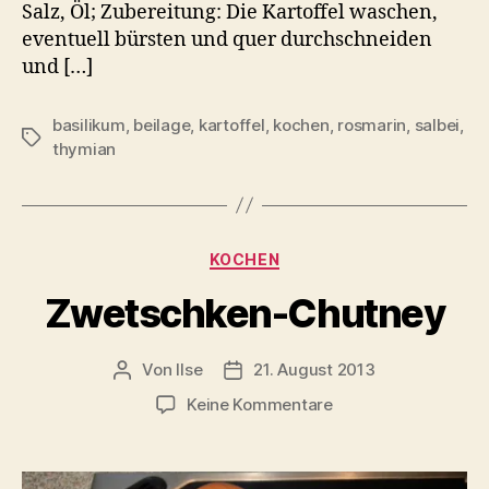
Salz, Öl; Zubereitung: Die Kartoffel waschen,
eventuell bürsten und quer durchschneiden
und […]
basilikum
,
beilage
,
kartoffel
,
kochen
,
rosmarin
,
salbei
,
Schlagwörter
thymian
Kategorien
KOCHEN
Zwetschken-Chutney
Von
Ilse
21. August 2013
Beitragsautor
Beitragsdatum
zu
Keine Kommentare
Zwetschken-
Chutney