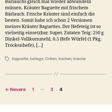
Bärlauchs gleich mal wieder abwandeln
müssen. Kräuter Baguette mit frischem
Bärlauch. Frische Kräuter sind einfach die
besten. Somit habe ich schon 2 Versionen
meines Kräuter Baguettes. Der Hefeteig ist so
vielseitig einsetzbar. Super. Zutaten Teig: 250 g
Dinkel-Vollkornmehl, 0.5 Hefe Würfel (1 Pkg.
Trockenhefe), […]
baguette
,
beilage
,
Grillen
,
kochen
,
kräuter
Schlagwörter
Beitragsnavigation
…
←
Neuere
1
3
4