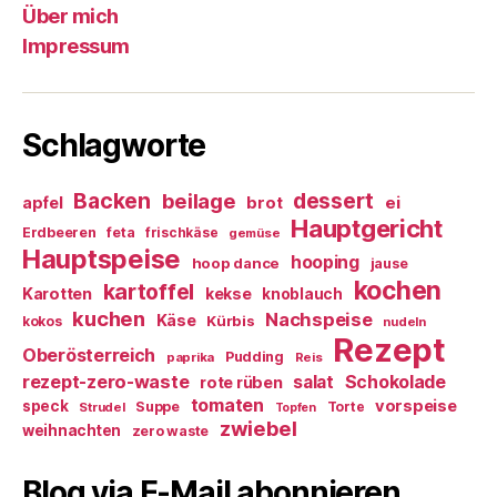
Über mich
Impressum
Schlagworte
Backen
dessert
beilage
ei
apfel
brot
Hauptgericht
Erdbeeren
feta
frischkäse
gemüse
Hauptspeise
hooping
hoop dance
jause
kochen
kartoffel
Karotten
kekse
knoblauch
kuchen
Nachspeise
Käse
Kürbis
kokos
nudeln
Rezept
Oberösterreich
Pudding
paprika
Reis
rezept-zero-waste
salat
Schokolade
rote rüben
tomaten
vorspeise
speck
Suppe
Torte
Strudel
Topfen
zwiebel
weihnachten
zero waste
Blog via E-Mail abonnieren