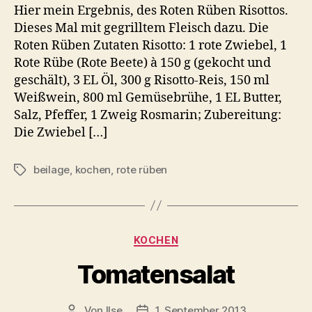
Hier mein Ergebnis, des Roten Rüben Risottos.
Dieses Mal mit gegrilltem Fleisch dazu. Die
Roten Rüben Zutaten Risotto: 1 rote Zwiebel, 1
Rote Rübe (Rote Beete) à 150 g (gekocht und
geschält), 3 EL Öl, 300 g Risotto-Reis, 150 ml
Weißwein, 800 ml Gemüsebrühe, 1 EL Butter,
Salz, Pfeffer, 1 Zweig Rosmarin; Zubereitung:
Die Zwiebel […]
beilage
,
kochen
,
rote rüben
Schlagwörter
Kategorien
KOCHEN
Tomatensalat
Von
Ilse
1. September 2013
Beitragsautor
Beitragsdatum