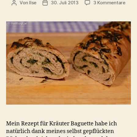
zu
Von
Ilse
30. Juli 2013
3 Kommentare
Beitragsautor
Beitragsdatum
Dinke
Kräut
Bagu
Mein Rezept für Kräuter Baguette habe ich
natürlich dank meines selbst gepflückten