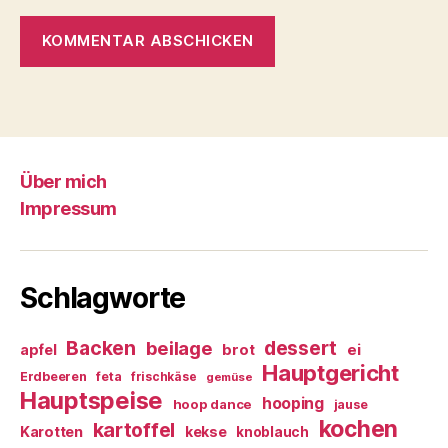
Über mich
Impressum
Schlagworte
Backen
dessert
beilage
ei
apfel
brot
Hauptgericht
Erdbeeren
feta
frischkäse
gemüse
Hauptspeise
hooping
hoop dance
jause
kochen
kartoffel
Karotten
kekse
knoblauch