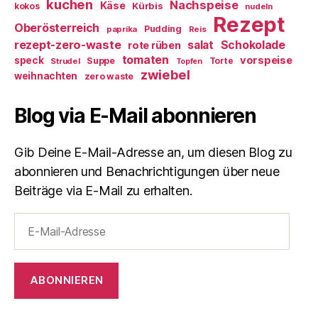
kuchen
Nachspeise
Käse
Kürbis
kokos
nudeln
Rezept
Oberösterreich
Pudding
paprika
Reis
rezept-zero-waste
salat
Schokolade
rote rüben
tomaten
vorspeise
speck
Suppe
Torte
Strudel
Topfen
zwiebel
weihnachten
zero waste
Blog via E-Mail abonnieren
Gib Deine E-Mail-Adresse an, um diesen Blog zu
abonnieren und Benachrichtigungen über neue
Beiträge via E-Mail zu erhalten.
E-
Mail-
Adresse
ABONNIEREN