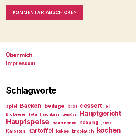
Über mich
Impressum
Schlagworte
Backen
dessert
beilage
ei
apfel
brot
Hauptgericht
Erdbeeren
feta
frischkäse
gemüse
Hauptspeise
hooping
hoop dance
jause
kochen
kartoffel
Karotten
kekse
knoblauch