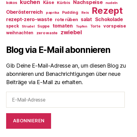
kuchen
Nachspeise
Käse
Kürbis
kokos
nudeln
Rezept
Oberösterreich
Pudding
paprika
Reis
rezept-zero-waste
salat
Schokolade
rote rüben
tomaten
vorspeise
speck
Suppe
Torte
Strudel
Topfen
zwiebel
weihnachten
zero waste
Blog via E-Mail abonnieren
Gib Deine E-Mail-Adresse an, um diesen Blog zu
abonnieren und Benachrichtigungen über neue
Beiträge via E-Mail zu erhalten.
E-
Mail-
Adresse
ABONNIEREN