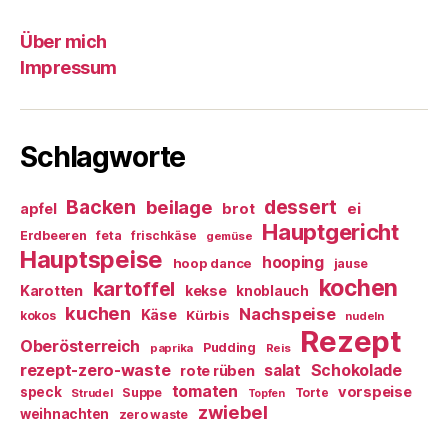
Über mich
Impressum
Schlagworte
Backen
dessert
beilage
ei
apfel
brot
Hauptgericht
Erdbeeren
feta
frischkäse
gemüse
Hauptspeise
hooping
hoop dance
jause
kochen
kartoffel
Karotten
kekse
knoblauch
kuchen
Nachspeise
Käse
Kürbis
kokos
nudeln
Rezept
Oberösterreich
Pudding
paprika
Reis
rezept-zero-waste
salat
Schokolade
rote rüben
tomaten
vorspeise
speck
Suppe
Torte
Strudel
Topfen
zwiebel
weihnachten
zero waste