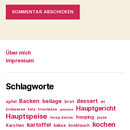
Über mich
Impressum
Schlagworte
Backen
dessert
beilage
ei
apfel
brot
Hauptgericht
Erdbeeren
feta
frischkäse
gemüse
Hauptspeise
hooping
hoop dance
jause
kochen
kartoffel
Karotten
kekse
knoblauch