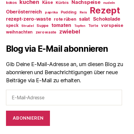
kuchen
Nachspeise
Käse
Kürbis
kokos
nudeln
Rezept
Oberösterreich
Pudding
paprika
Reis
rezept-zero-waste
salat
Schokolade
rote rüben
tomaten
vorspeise
speck
Suppe
Torte
Strudel
Topfen
zwiebel
weihnachten
zero waste
Blog via E-Mail abonnieren
Gib Deine E-Mail-Adresse an, um diesen Blog zu
abonnieren und Benachrichtigungen über neue
Beiträge via E-Mail zu erhalten.
E-
Mail-
Adresse
ABONNIEREN