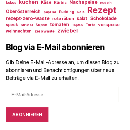
kuchen
Nachspeise
Käse
Kürbis
kokos
nudeln
Rezept
Oberösterreich
Pudding
paprika
Reis
rezept-zero-waste
salat
Schokolade
rote rüben
tomaten
vorspeise
speck
Suppe
Torte
Strudel
Topfen
zwiebel
weihnachten
zero waste
Blog via E-Mail abonnieren
Gib Deine E-Mail-Adresse an, um diesen Blog zu
abonnieren und Benachrichtigungen über neue
Beiträge via E-Mail zu erhalten.
E-
Mail-
Adresse
ABONNIEREN