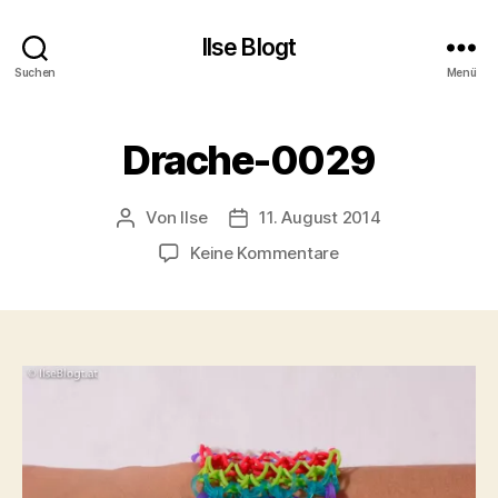
Ilse Blogt
Suchen
Menü
Drache-0029
Von
Ilse
11. August 2014
Beitragsautor
Beitragsdatum
zu
Keine Kommentare
Drache-
0029