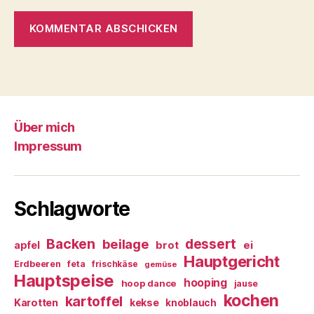
Über mich
Impressum
Schlagworte
Backen
dessert
beilage
ei
apfel
brot
Hauptgericht
Erdbeeren
feta
frischkäse
gemüse
Hauptspeise
hooping
hoop dance
jause
kochen
kartoffel
Karotten
kekse
knoblauch