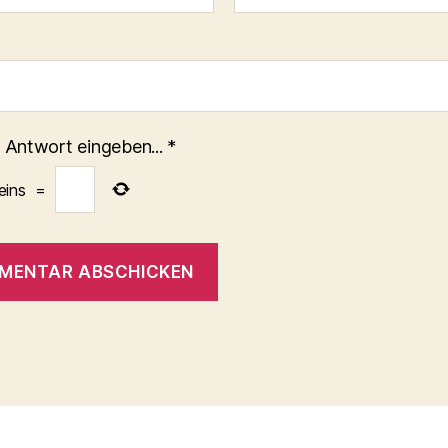
 Antwort eingeben...
*
eins
=