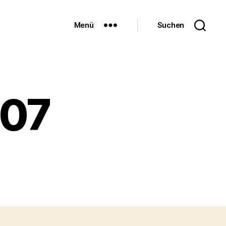
Menü
Suchen
007
u
chnitzerl-
0007