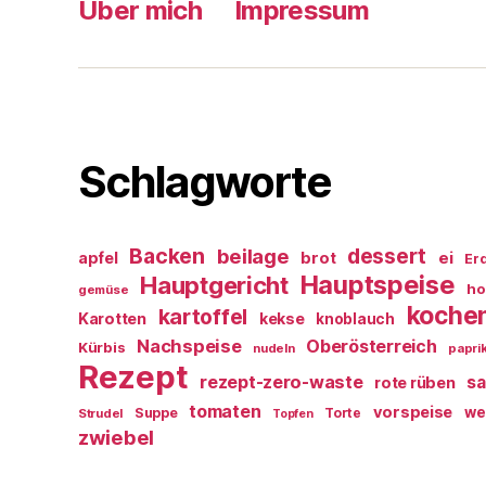
Über mich
Impressum
Schlagworte
Backen
dessert
beilage
ei
apfel
brot
Er
Hauptspeise
Hauptgericht
ho
gemüse
koche
kartoffel
Karotten
kekse
knoblauch
Nachspeise
Oberösterreich
Kürbis
nudeln
papri
Rezept
rezept-zero-waste
sa
rote rüben
tomaten
vorspeise
we
Suppe
Torte
Strudel
Topfen
zwiebel