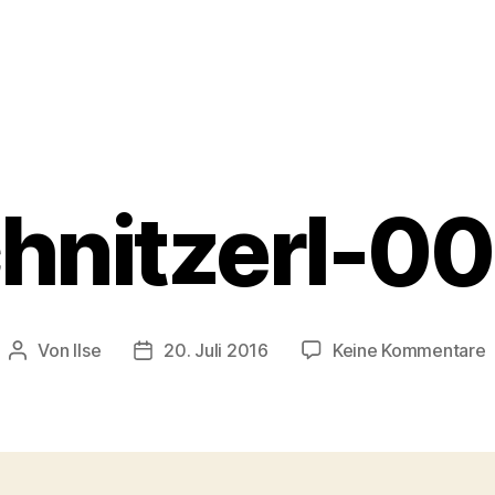
hnitzerl-0
z
Von
Ilse
20. Juli 2016
Keine Kommentare
Beitragsautor
Beitragsdatum
S