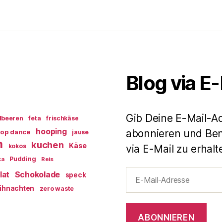
Blog via E
Gib Deine E-Mail-A
dbeeren
feta
frischkäse
hooping
abonnieren und Ben
op dance
jause
n
kuchen
Käse
kokos
via E-Mail zu erhalt
Pudding
ka
Reis
E-
lat
Schokolade
speck
Mail-
ihnachten
zero waste
Adresse
ABONNIEREN