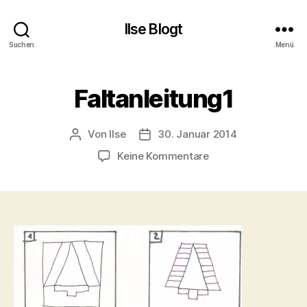
Ilse Blogt
Suchen
Menü
Faltanleitung1
Von
Ilse
30. Januar 2014
Beitragsautor
Beitragsdatum
zu
Keine Kommentare
Faltanleitung1