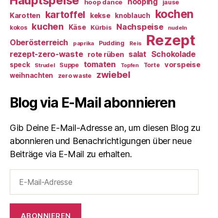
Hauptspeise
hooping
hoop dance
jause
kochen
kartoffel
Karotten
kekse
knoblauch
kuchen
Nachspeise
Käse
Kürbis
kokos
nudeln
Rezept
Oberösterreich
Pudding
paprika
Reis
rezept-zero-waste
salat
Schokolade
rote rüben
tomaten
vorspeise
speck
Suppe
Torte
Strudel
Topfen
zwiebel
weihnachten
zero waste
Blog via E-Mail abonnieren
Gib Deine E-Mail-Adresse an, um diesen Blog zu
abonnieren und Benachrichtigungen über neue
Beiträge via E-Mail zu erhalten.
E-
Mail-
Adresse
ABONNIEREN