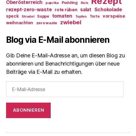
Rezept
Oberösterreich
Pudding
paprika
Reis
rezept-zero-waste
salat
Schokolade
rote rüben
tomaten
vorspeise
speck
Suppe
Torte
Strudel
Topfen
zwiebel
weihnachten
zero waste
Blog via E-Mail abonnieren
Gib Deine E-Mail-Adresse an, um diesen Blog zu
abonnieren und Benachrichtigungen über neue
Beiträge via E-Mail zu erhalten.
E-
Mail-
Adresse
ABONNIEREN