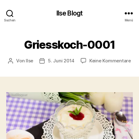
Ilse Blogt
Suchen
Menü
Griesskoch-0001
zu
Von
Ilse
5. Juni 2014
Keine Kommentare
Beitragsautor
Beitragsdatum
Gri
000