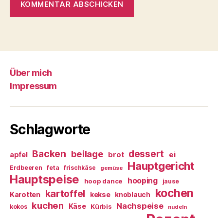
Über mich
Impressum
Schlagworte
Backen
dessert
beilage
ei
apfel
brot
Hauptgericht
Erdbeeren
feta
frischkäse
gemüse
Hauptspeise
hooping
hoop dance
jause
kochen
kartoffel
Karotten
kekse
knoblauch
kuchen
Nachspeise
Käse
Kürbis
kokos
nudeln