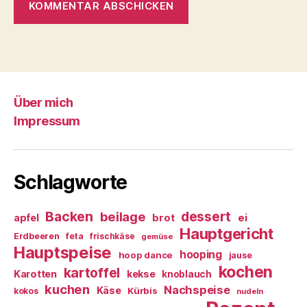
Über mich
Impressum
Schlagworte
Backen
dessert
beilage
ei
apfel
brot
Hauptgericht
Erdbeeren
feta
frischkäse
gemüse
Hauptspeise
hooping
hoop dance
jause
kochen
kartoffel
Karotten
kekse
knoblauch
kuchen
Nachspeise
Käse
Kürbis
kokos
nudeln