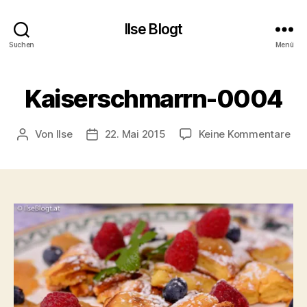
Ilse Blogt
Suchen
Menü
Kaiserschmarrn-0004
zu
Von
Ilse
22. Mai 2015
Keine Kommentare
Beitragsautor
Beitragsdatum
Kai
00