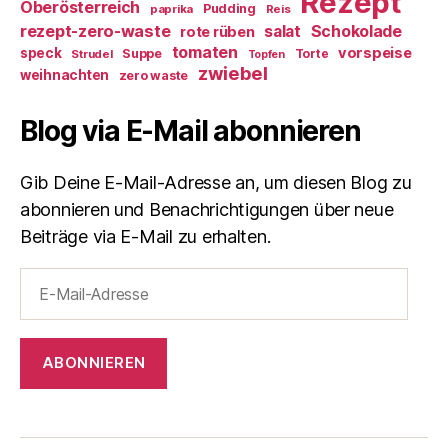
Rezept
Oberösterreich
Pudding
paprika
Reis
rezept-zero-waste
salat
Schokolade
rote rüben
tomaten
vorspeise
speck
Suppe
Torte
Strudel
Topfen
zwiebel
weihnachten
zero waste
Blog via E-Mail abonnieren
Gib Deine E-Mail-Adresse an, um diesen Blog zu
abonnieren und Benachrichtigungen über neue
Beiträge via E-Mail zu erhalten.
E-
Mail-
Adresse
ABONNIEREN