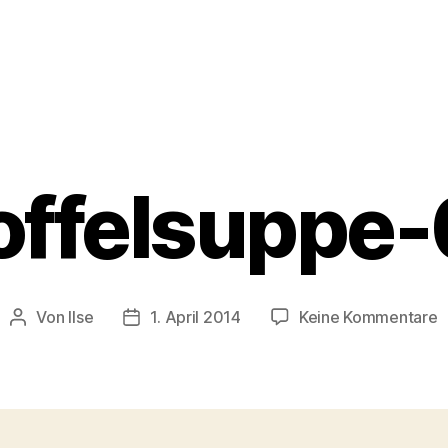
offelsuppe
z
Von
Ilse
1. April 2014
Keine Kommentare
Beitragsautor
Beitragsdatum
K
0