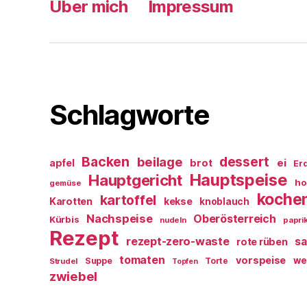
Über mich
Impressum
Schlagworte
Backen
dessert
beilage
ei
apfel
brot
Er
Hauptspeise
Hauptgericht
ho
gemüse
koche
kartoffel
Karotten
kekse
knoblauch
Nachspeise
Oberösterreich
Kürbis
nudeln
papri
Rezept
rezept-zero-waste
sa
rote rüben
tomaten
vorspeise
we
Suppe
Torte
Strudel
Topfen
zwiebel