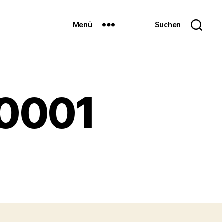
Menü
Suchen
-0001
u
artoffelsuppe-
001