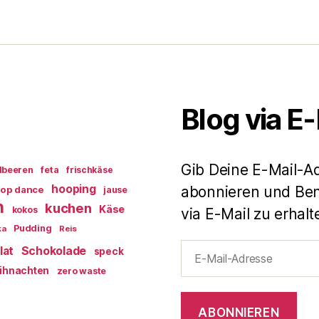
Blog via E
Gib Deine E-Mail-A
dbeeren
feta
frischkäse
hooping
abonnieren und Ben
op dance
jause
n
kuchen
Käse
kokos
via E-Mail zu erhalt
Pudding
ka
Reis
E-
lat
Schokolade
speck
Mail-
ihnachten
zero waste
Adresse
ABONNIEREN