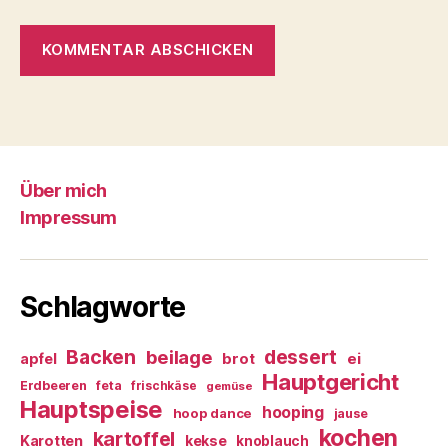
Über mich
Impressum
Schlagworte
Backen
dessert
beilage
ei
apfel
brot
Hauptgericht
Erdbeeren
feta
frischkäse
gemüse
Hauptspeise
hooping
hoop dance
jause
kochen
kartoffel
Karotten
kekse
knoblauch