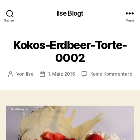
Ilse Blogt
Suchen
Menü
Kokos-Erdbeer-Torte-
0002
zu
Von
Ilse
1. März 2016
Keine Kommentare
Beitragsautor
Beitragsdatum
Kok
Erd
Tor
00