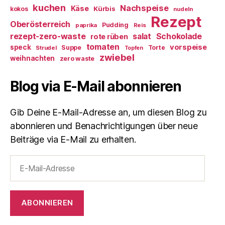
kuchen
Nachspeise
Käse
Kürbis
kokos
nudeln
Rezept
Oberösterreich
Pudding
paprika
Reis
rezept-zero-waste
salat
Schokolade
rote rüben
tomaten
vorspeise
speck
Suppe
Torte
Strudel
Topfen
zwiebel
weihnachten
zero waste
Blog via E-Mail abonnieren
Gib Deine E-Mail-Adresse an, um diesen Blog zu
abonnieren und Benachrichtigungen über neue
Beiträge via E-Mail zu erhalten.
E-
Mail-
Adresse
ABONNIEREN