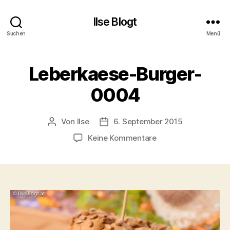
Ilse Blogt
Suchen
Menü
Leberkaese-Burger-
0004
Von
Ilse
6. September 2015
Beitragsautor
Beitragsdatum
zu
Keine Kommentare
Leberkaese-
Burger-
0004