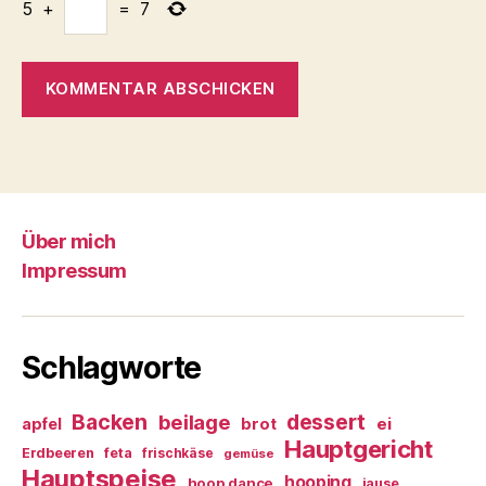
5
+
=
7
Über mich
Impressum
Schlagworte
Backen
dessert
beilage
ei
apfel
brot
Hauptgericht
Erdbeeren
feta
frischkäse
gemüse
Hauptspeise
hooping
hoop dance
jause