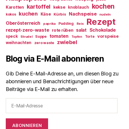
kochen
kartoffel
Karotten
kekse
knoblauch
kuchen
Nachspeise
Käse
Kürbis
kokos
nudeln
Rezept
Oberösterreich
Pudding
paprika
Reis
rezept-zero-waste
salat
Schokolade
rote rüben
tomaten
vorspeise
speck
Suppe
Torte
Strudel
Topfen
zwiebel
weihnachten
zero waste
Blog via E-Mail abonnieren
Gib Deine E-Mail-Adresse an, um diesen Blog zu
abonnieren und Benachrichtigungen über neue
Beiträge via E-Mail zu erhalten.
E-
Mail-
Adresse
ABONNIEREN