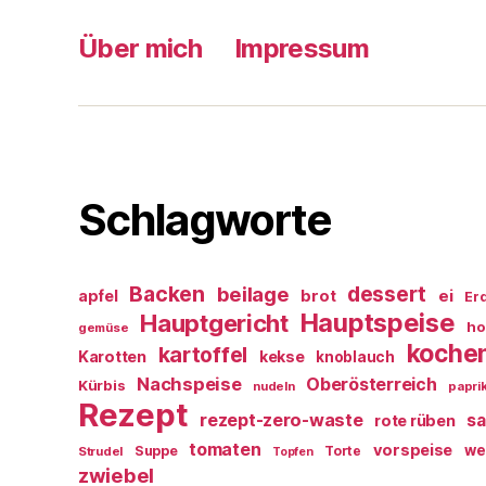
Über mich
Impressum
Schlagworte
Backen
dessert
beilage
ei
apfel
brot
Er
Hauptspeise
Hauptgericht
ho
gemüse
koche
kartoffel
Karotten
kekse
knoblauch
Nachspeise
Oberösterreich
Kürbis
nudeln
papri
Rezept
rezept-zero-waste
sa
rote rüben
tomaten
vorspeise
we
Suppe
Torte
Strudel
Topfen
zwiebel