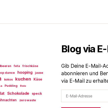
Blog via E
Gib Deine E-Mail-A
dbeeren
feta
frischkäse
hooping
abonnieren und Ben
op dance
jause
n
kuchen
Käse
kokos
via E-Mail zu erhalt
Pudding
ka
Reis
E-
lat
Schokolade
speck
Mail-
ihnachten
zero waste
Adresse