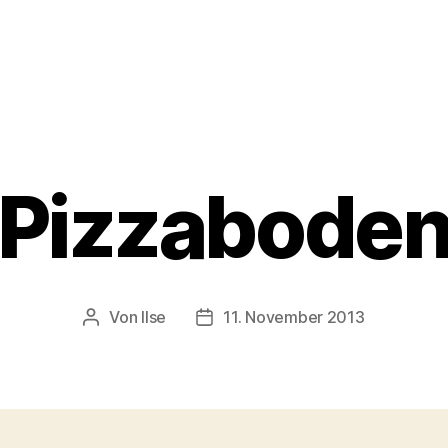
Pizzabode
Von
Ilse
11. November 2013
Beitragsautor
Beitragsdatum