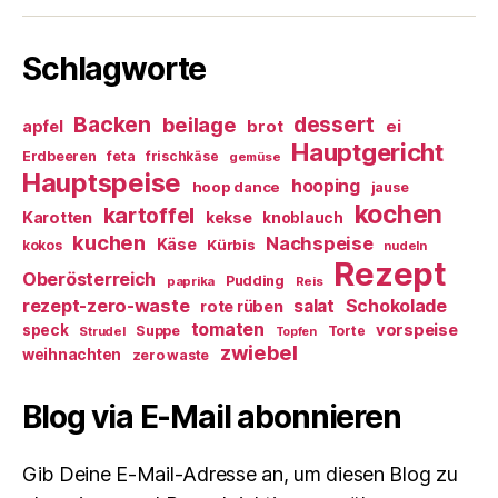
Schlagworte
Backen
dessert
beilage
ei
apfel
brot
Hauptgericht
Erdbeeren
feta
frischkäse
gemüse
Hauptspeise
hooping
hoop dance
jause
kochen
kartoffel
Karotten
kekse
knoblauch
kuchen
Nachspeise
Käse
Kürbis
kokos
nudeln
Rezept
Oberösterreich
Pudding
paprika
Reis
rezept-zero-waste
salat
Schokolade
rote rüben
tomaten
vorspeise
speck
Suppe
Torte
Strudel
Topfen
zwiebel
weihnachten
zero waste
Blog via E-Mail abonnieren
Gib Deine E-Mail-Adresse an, um diesen Blog zu