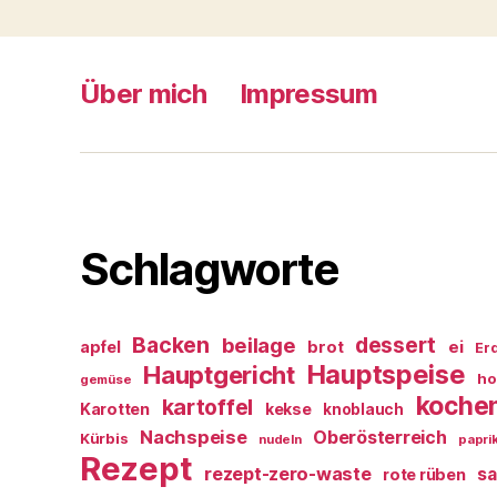
Über mich
Impressum
Schlagworte
Backen
dessert
beilage
ei
apfel
brot
Er
Hauptspeise
Hauptgericht
ho
gemüse
koche
kartoffel
Karotten
kekse
knoblauch
Nachspeise
Oberösterreich
Kürbis
nudeln
papri
Rezept
rezept-zero-waste
sa
rote rüben