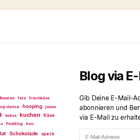
Blog via E
Gib Deine E-Mail-A
dbeeren
feta
frischkäse
hooping
abonnieren und Ben
op dance
jause
n
kuchen
Käse
kokos
via E-Mail zu erhalt
Pudding
ka
Reis
E-
lat
Schokolade
speck
Mail-