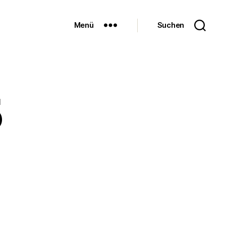
Menü
Suchen
5
zu
uss-
0005