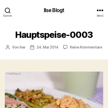
Ilse Blogt
Suchen
Menü
Hauptspeise-0003
zu
Von
Ilse
24. Mai 2014
Keine Kommentare
Beitragsautor
Beitragsdatum
Hau
00