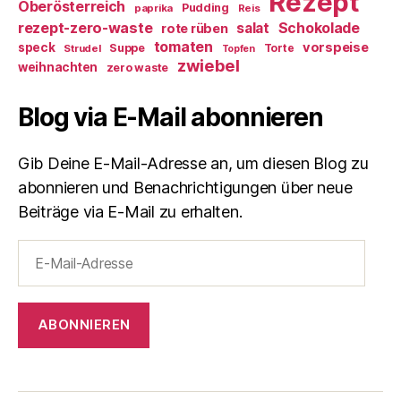
Rezept
Oberösterreich
Pudding
paprika
Reis
rezept-zero-waste
salat
Schokolade
rote rüben
tomaten
vorspeise
speck
Suppe
Torte
Strudel
Topfen
zwiebel
weihnachten
zero waste
Blog via E-Mail abonnieren
Gib Deine E-Mail-Adresse an, um diesen Blog zu
abonnieren und Benachrichtigungen über neue
Beiträge via E-Mail zu erhalten.
E-
Mail-
Adresse
ABONNIEREN