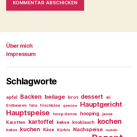
Über mich
Impressum
Schlagworte
Backen
dessert
beilage
ei
apfel
brot
Hauptgericht
Erdbeeren
feta
frischkäse
gemüse
Hauptspeise
hooping
hoop dance
jause
kochen
kartoffel
Karotten
kekse
knoblauch
kuchen
Nachspeise
Käse
Kürbis
kokos
nudeln