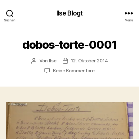
Ilse Blogt
Suchen
Menü
dobos-torte-0001
Von
Ilse
12. Oktober 2014
Beitragsautor
Beitragsdatum
zu
Keine Kommentare
dobos-
torte-
0001