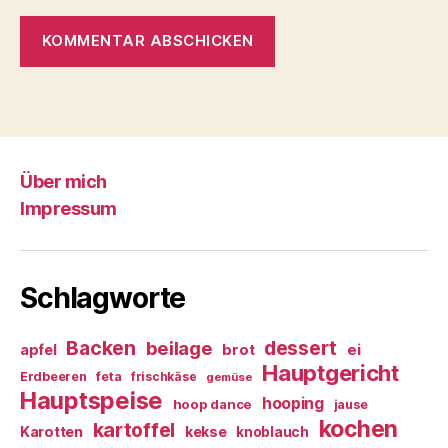
Über mich
Impressum
Schlagworte
Backen
dessert
beilage
ei
apfel
brot
Hauptgericht
Erdbeeren
feta
frischkäse
gemüse
Hauptspeise
hooping
hoop dance
jause
kochen
kartoffel
Karotten
kekse
knoblauch