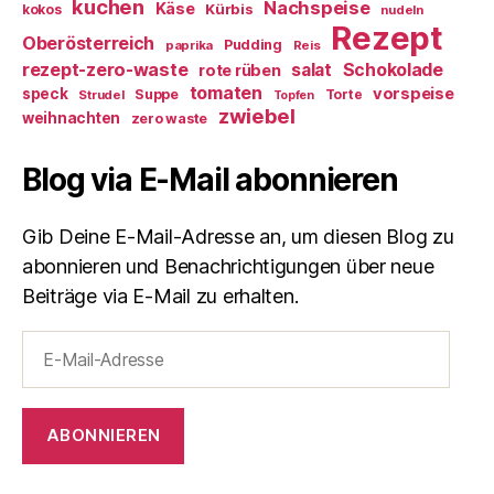
kuchen
Nachspeise
Käse
Kürbis
kokos
nudeln
Rezept
Oberösterreich
Pudding
paprika
Reis
rezept-zero-waste
salat
Schokolade
rote rüben
tomaten
vorspeise
speck
Suppe
Torte
Strudel
Topfen
zwiebel
weihnachten
zero waste
Blog via E-Mail abonnieren
Gib Deine E-Mail-Adresse an, um diesen Blog zu
abonnieren und Benachrichtigungen über neue
Beiträge via E-Mail zu erhalten.
E-
Mail-
Adresse
ABONNIEREN