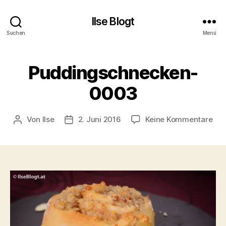
Ilse Blogt
Suchen
Menü
Puddingschnecken-
0003
zu
Von
Ilse
2. Juni 2016
Keine Kommentare
Beitragsautor
Beitragsdatum
Pud
00