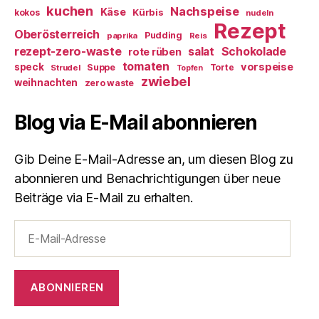
kuchen
Nachspeise
Käse
Kürbis
kokos
nudeln
Rezept
Oberösterreich
Pudding
paprika
Reis
rezept-zero-waste
salat
Schokolade
rote rüben
tomaten
vorspeise
speck
Suppe
Torte
Strudel
Topfen
zwiebel
weihnachten
zero waste
Blog via E-Mail abonnieren
Gib Deine E-Mail-Adresse an, um diesen Blog zu
abonnieren und Benachrichtigungen über neue
Beiträge via E-Mail zu erhalten.
E-
Mail-
Adresse
ABONNIEREN