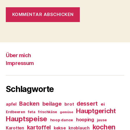
Über mich
Impressum
Schlagworte
Backen
dessert
beilage
ei
apfel
brot
Hauptgericht
Erdbeeren
feta
frischkäse
gemüse
Hauptspeise
hooping
hoop dance
jause
kochen
kartoffel
Karotten
kekse
knoblauch