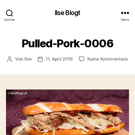
Ilse Blogt
Suchen
Menü
Pulled-Pork-0006
zu
Von
Ilse
11. April 2016
Keine Kommentare
Beitragsautor
Beitragsdatum
Pul
Por
00