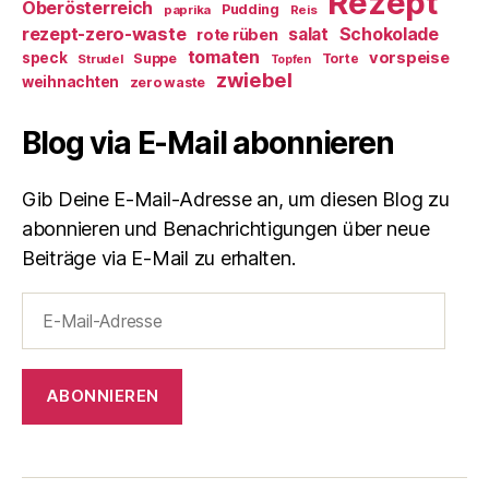
Rezept
Oberösterreich
Pudding
paprika
Reis
rezept-zero-waste
salat
Schokolade
rote rüben
tomaten
vorspeise
speck
Suppe
Torte
Strudel
Topfen
zwiebel
weihnachten
zero waste
Blog via E-Mail abonnieren
Gib Deine E-Mail-Adresse an, um diesen Blog zu
abonnieren und Benachrichtigungen über neue
Beiträge via E-Mail zu erhalten.
E-
Mail-
Adresse
ABONNIEREN