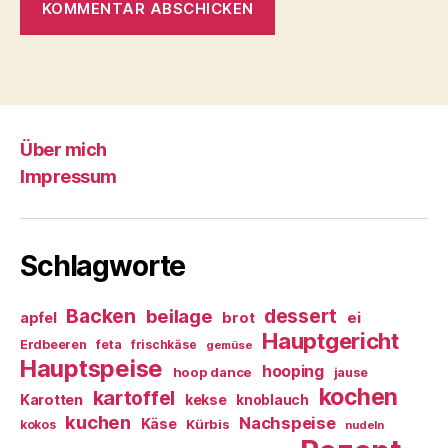
Über mich
Impressum
Schlagworte
Backen
dessert
beilage
ei
apfel
brot
Hauptgericht
Erdbeeren
feta
frischkäse
gemüse
Hauptspeise
hooping
hoop dance
jause
kochen
kartoffel
Karotten
kekse
knoblauch
kuchen
Nachspeise
Käse
Kürbis
kokos
nudeln