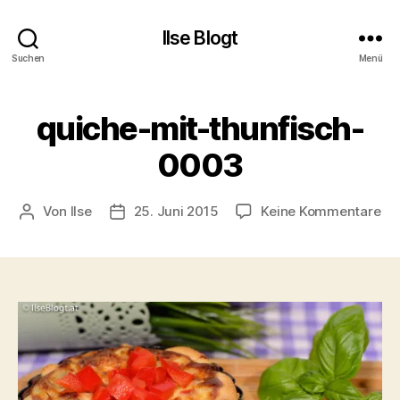
Ilse Blogt
Suchen
Menü
quiche-mit-thunfisch-
0003
zu
Von
Ilse
25. Juni 2015
Keine Kommentare
Beitragsautor
Beitragsdatum
qu
mit
thu
00