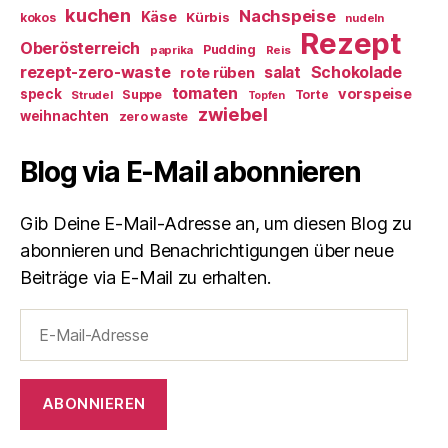
kuchen
Nachspeise
Käse
Kürbis
kokos
nudeln
Rezept
Oberösterreich
Pudding
paprika
Reis
rezept-zero-waste
salat
Schokolade
rote rüben
tomaten
vorspeise
speck
Suppe
Torte
Strudel
Topfen
zwiebel
weihnachten
zero waste
Blog via E-Mail abonnieren
Gib Deine E-Mail-Adresse an, um diesen Blog zu
abonnieren und Benachrichtigungen über neue
Beiträge via E-Mail zu erhalten.
E-
Mail-
Adresse
ABONNIEREN