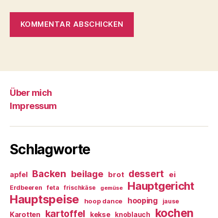
Über mich
Impressum
Schlagworte
Backen
dessert
beilage
ei
apfel
brot
Hauptgericht
Erdbeeren
feta
frischkäse
gemüse
Hauptspeise
hooping
hoop dance
jause
kochen
kartoffel
Karotten
kekse
knoblauch