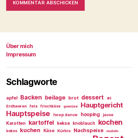
Über mich
Impressum
Schlagworte
Backen
dessert
beilage
ei
apfel
brot
Hauptgericht
Erdbeeren
feta
frischkäse
gemüse
Hauptspeise
hooping
hoop dance
jause
kochen
kartoffel
Karotten
kekse
knoblauch
kuchen
Nachspeise
Käse
Kürbis
kokos
nudeln