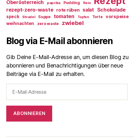
Rezept
Oberösterreich
Pudding
paprika
Reis
rezept-zero-waste
salat
Schokolade
rote rüben
tomaten
vorspeise
speck
Suppe
Torte
Strudel
Topfen
zwiebel
weihnachten
zero waste
Blog via E-Mail abonnieren
Gib Deine E-Mail-Adresse an, um diesen Blog zu
abonnieren und Benachrichtigungen über neue
Beiträge via E-Mail zu erhalten.
E-
Mail-
Adresse
ABONNIEREN