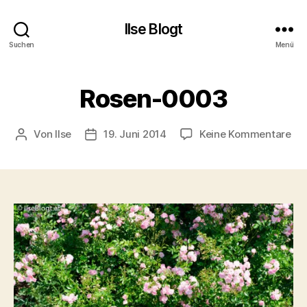
Ilse Blogt
Suchen
Menü
Rosen-0003
zu
Von
Ilse
19. Juni 2014
Keine Kommentare
Beitragsautor
Beitragsdatum
Ro
00