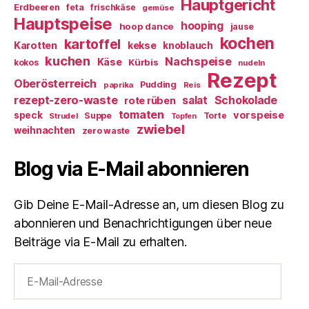
Hauptgericht
Erdbeeren
feta
frischkäse
gemüse
Hauptspeise
hooping
hoop dance
jause
kochen
kartoffel
Karotten
kekse
knoblauch
kuchen
Nachspeise
Käse
Kürbis
kokos
nudeln
Rezept
Oberösterreich
Pudding
paprika
Reis
rezept-zero-waste
salat
Schokolade
rote rüben
tomaten
vorspeise
speck
Suppe
Torte
Strudel
Topfen
zwiebel
weihnachten
zero waste
Blog via E-Mail abonnieren
Gib Deine E-Mail-Adresse an, um diesen Blog zu
abonnieren und Benachrichtigungen über neue
Beiträge via E-Mail zu erhalten.
E-
Mail-
Adresse